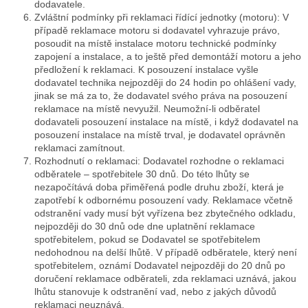
dodavatele.
Zvláštní podmínky při reklamaci řídící jednotky (motoru)
: V
případě reklamace motoru si dodavatel vyhrazuje právo,
posoudit
na místě instalace
motoru technické podmínky
zapojení a instalace, a to ještě před demontáží motoru a jeho
předložení k reklamaci. K posouzení instalace vyšle
dodavatel technika nejpozději do 24 hodin po ohlášení vady,
jinak se má za to, že dodavatel svého práva na posouzení
reklamace na místě nevyužil. Neumožní-li odběratel
dodavateli posouzení instalace na místě, i když dodavatel na
posouzení instalace na místě trval, je dodavatel oprávněn
reklamaci zamítnout.
Rozhodnutí o reklamaci:
Dodavatel rozhodne o reklamaci
odběratele – spotřebitele 30 dnů. Do této lhůty se
nezapočítává doba přiměřená podle druhu zboží, která je
zapotřebí k odbornému posouzení vady. Reklamace včetně
odstranění vady musí být vyřízena bez zbytečného odkladu,
nejpozději do 30 dnů ode dne uplatnění reklamace
spotřebitelem, pokud se Dodavatel se spotřebitelem
nedohodnou na delší lhůtě. V případě odběratele, který není
spotřebitelem, oznámí
Dodavatel nejpozději do 20 dnů po
doručení reklamace odběrateli, zda reklamaci uznává, jakou
lhůtu stanovuje k odstranění vad, nebo z jakých důvodů
reklamaci neuznává.