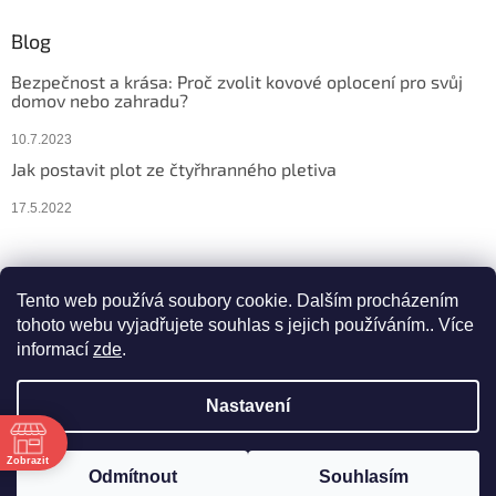
Blog
Bezpečnost a krása: Proč zvolit kovové oplocení pro svůj
domov nebo zahradu?
10.7.2023
Jak postavit plot ze čtyřhranného pletiva
17.5.2022
Facebook
Instagram
Tento web používá soubory cookie. Dalším procházením
tohoto webu vyjadřujete souhlas s jejich používáním.. Více
informací
zde
.
Vytvořil Shoptet
Nastavení
ě
Copyright 2026
Gaves-Plot
. Všechna práva vyhrazena.
Upravit
Zobrazit
Odmítnout
Souhlasím
nastavení cookies