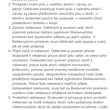
Prokázání trvání práv z vadného plnění / záruky za
jakost:
Odběratel prokazuje trvání práv z vadného plnění /
záruky za jakost předložením záručního listu u zboží, u
kterého dodavatel záruční list vystavuje, u ostatního zboží
předložením dokladu o koupi.
Způsob reklamace:
Odběratel je povinen vady zboží
písemně vytknout řádným vyplněním Reklamačního
protokolu bez zbytečného odkladu po jejich zjištění. V
Reklamačním protokolu musí odběratel vady popsat a uvést,
jak se vady projevují.
Přijetí zboží k reklamaci
: Odběratel je povinen předat
dodavateli k reklamaci pouze zboží jako celek, se všemi jeho
součástmi. Dodavatel není povinen přijmout zboží k
reklamaci, pokud bude zboží viditelně mechanicky
poškozeno, ponese zjevné známky neodborné montáže,
nesprávného použití, neoprávněné manipulace nebo bude
předloženo dodavateli bez řádně vyplněného Reklamačního
protokolu. Pokud byla reklamace nejdříve přijata
dodavatelem telefonicky, musí být na Reklamačním protokolu
uvedeno číslo reklamace přidělené technikem dodavatele.
Prošetření reklamace:
Dodavatel si vyhrazuje právo prošetřit
reklamaci na místě instalace zboží nebo požadovat dodání
reklamovaného zboží do skladu dodavatele na adrese v sídle