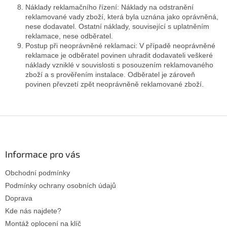
Náklady reklamačního řízení:
Náklady na odstranění
reklamované vady zboží, která byla uznána jako oprávněná,
nese dodavatel. Ostatní náklady, související s uplatněním
reklamace, nese odběratel.
Postup při neoprávněné reklamaci
: V případě neoprávněné
reklamace je odběratel povinen uhradit dodavateli veškeré
náklady vzniklé v souvislosti s posouzením reklamovaného
zboží a s prověřením instalace. Odběratel je zároveň
povinen převzetí zpět neoprávněně reklamované zboží.
Z
á
p
a
Informace pro vás
t
Obchodní podmínky
í
Podmínky ochrany osobních údajů
Doprava
Kde nás najdete?
Montáž oplocení na klíč