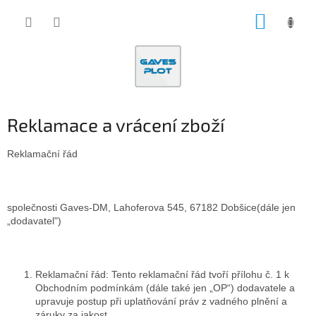
Přejít
NÁKUP
na
obsah
KOŠÍK
Reklamace a vrácení zboží
Reklamační řád
společnosti Gaves-DM, Lahoferova 545, 67182 Dobšice(dále jen
„dodavatel")
Reklamační řád
: Tento reklamační řád tvoří přílohu č. 1 k
Obchodním podmínkám (dále také jen „OP“) dodavatele a
upravuje postup při uplatňování práv z vadného plnění a
záruky za jakost.