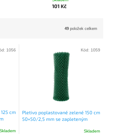
101 Kč
49
položek celkem
ód:
1056
Kód:
1059
 125 cm
Pletivo poplastované zelené 150 cm
ým
50×50/2,5 mm se zapleteným
drátem role 25 m
Skladem
Skladem