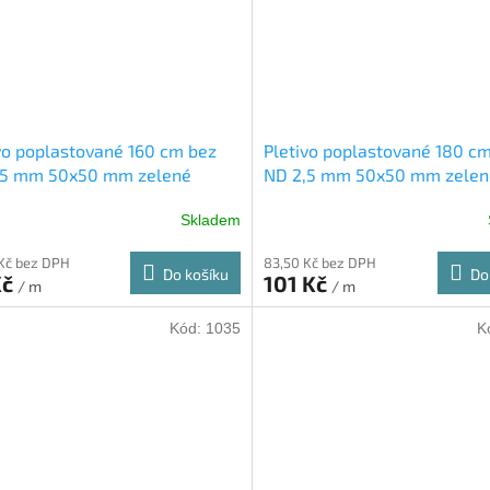
vo poplastované 160 cm bez
Pletivo poplastované 180 c
,5 mm 50x50 mm zelené
ND 2,5 mm 50x50 mm zelen
Skladem
Kč bez DPH
83,50 Kč bez DPH
Do košíku
Do
Kč
101 Kč
/ m
/ m
Kód:
1035
K