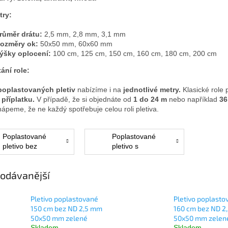
try:
růměr drátu:
2,5 mm, 2,8 mm, 3,1 mm
ozměry ok:
50x50 mm, 60x60 mm
ýšky oplocení:
100 cm, 125 cm, 150 cm, 160 cm, 180 cm, 200 cm
ání role:
poplastovaných pletiv
nabízíme i na
jednotlivé metry.
Klasické role 
 příplatku.
V případě, že si objednáte od
1 do 24 m
nebo například
36
ápeme, že ne každý spotřebuje celou roli pletiva.
Poplastované
Poplastované
pletivo bez
pletivo s
napínacího
napínacím
drátu
drátem
odávanější
Pletivo poplastované
Pletivo poplasto
150 cm bez ND 2,5 mm
160 cm bez ND 2
50x50 mm zelené
50x50 mm zelen
Skladem
Skladem