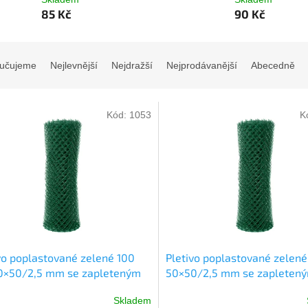
85 Kč
90 Kč
učujeme
Nejlevnější
Nejdražší
Nejprodávanější
Abecedně
Kód:
1053
K
vo poplastované zelené 100
Pletivo poplastované zelené
0×50/2,5 mm se zapleteným
50×50/2,5 mm se zapleten
m role 25 m
drátem role 25 m
Skladem