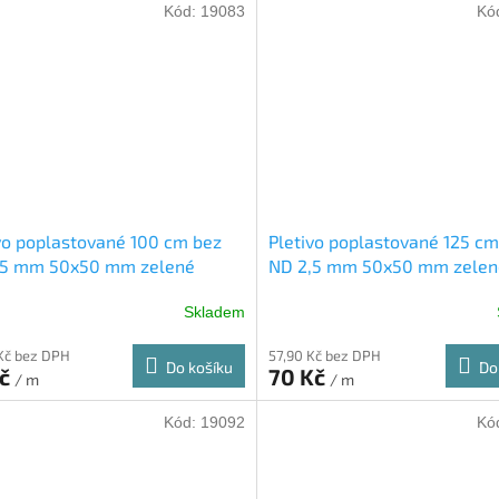
Kód:
19083
Kó
iček.
vo poplastované 100 cm bez
Pletivo poplastované 125 cm
,5 mm 50x50 mm zelené
ND 2,5 mm 50x50 mm zelen
Skladem
Kč bez DPH
57,90 Kč bez DPH
Do košíku
Do
Kč
70 Kč
/ m
/ m
Kód:
19092
Kó