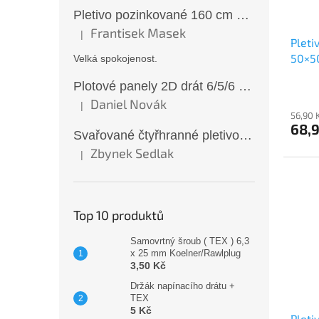
Pletivo pozinkované 160 cm 50×50/2,5 mm bez zapleteného drátu
Frantisek Masek
|
Hodnocení produktu je 5 z 5 hvězdiček.
Pleti
50×5
Velká spokojenost.
drátu
Plotové panely 2D drát 6/5/6 mm antracit 163 cm
Daniel Novák
|
Hodnocení produktu je 5 z 5 hvězdiček.
56,90 
68,
Svařované čtyřhranné pletivo ZN oko 6x6 mm Ø 0,65 mm 100 cm
Zbynek Sedlak
|
Hodnocení produktu je 5 z 5 hvězdiček.
Top 10 produktů
Samovrtný šroub ( TEX ) 6,3
x 25 mm Koelner/Rawlplug
3,50 Kč
Držák napínacího drátu +
TEX
5 Kč
Pleti