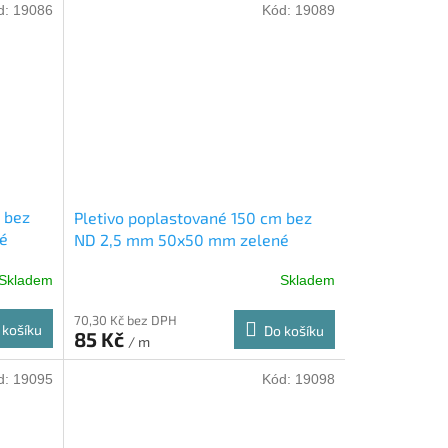
d:
19086
Kód:
19089
 bez
Pletivo poplastované 150 cm bez
é
ND 2,5 mm 50x50 mm zelené
Skladem
Skladem
70,30 Kč bez DPH
 košíku
Do košíku
85 Kč
/ m
d:
19095
Kód:
19098