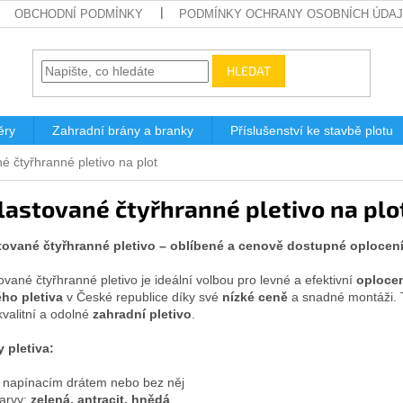
OBCHODNÍ PODMÍNKY
PODMÍNKY OCHRANY OSOBNÍCH ÚDA
HLEDAT
ěry
Zahradní brány a branky
Příslušenství ke stavbě plotu
é čtyřhranné pletivo na plot
lastované čtyřhranné pletivo na plo
tované čtyřhranné pletivo – oblíbené a cenově dostupné oplocení
ované čtyřhranné pletivo je ideální volbou pro levné a efektivní
oplocen
ho pletiva
v České republice díky své
nízké ceně
a snadné montáži. 
kvalitní a odolné
zahradní pletivo
.
y pletiva:
 napínacím drátem nebo bez něj
arvy:
zelená, antracit, hnědá