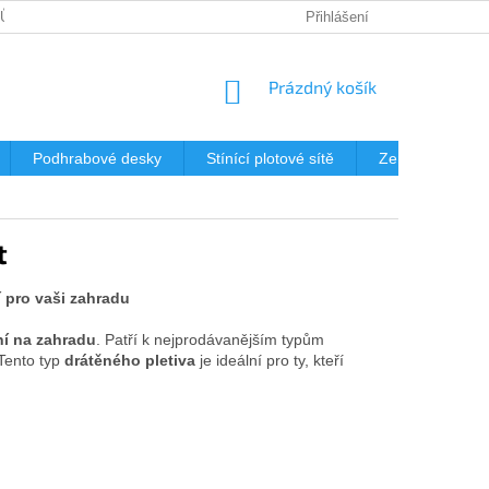
JŮ
DOPRAVA
KDE NÁS NAJDETE?
Přihlášení
MONTÁŽ OPLOCENÍ 
NÁKUPNÍ
Prázdný košík
KOŠÍK
Podhrabové desky
Stínící plotové sítě
Zemní vruty
t
 pro vaši zahradu
í na zahradu
. Patří k nejprodávanějším typům
Tento typ
drátěného pletiva
je ideální pro ty, kteří