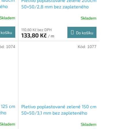
Pletivo poplastované zelené 200cm
ného
50×50/2,8 mm bez zapleteného
drátu
Skladem
Skladem
110,60 Kč bez DPH
 košíku
Do košíku
133,80 Kč
/ m
ód:
1074
Kód:
1077
 125 cm
Pletivo poplastované zelené 150 cm
ého
50×50/3,1 mm bez zapleteného
drátu
Skladem
Skladem