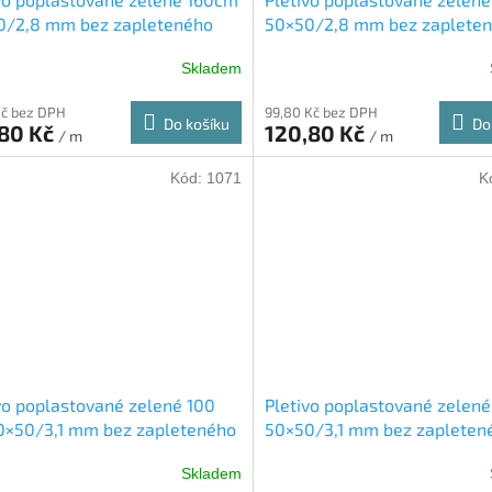
0/2,8 mm bez zapleteného
50×50/2,8 mm bez zaplete
drátu
Skladem
Kč bez DPH
99,80 Kč bez DPH
Do košíku
Do
,80 Kč
120,80 Kč
/ m
/ m
Kód:
1071
K
vo poplastované zelené 100
Pletivo poplastované zelené
0×50/3,1 mm bez zapleteného
50×50/3,1 mm bez zapleten
drátu
Skladem