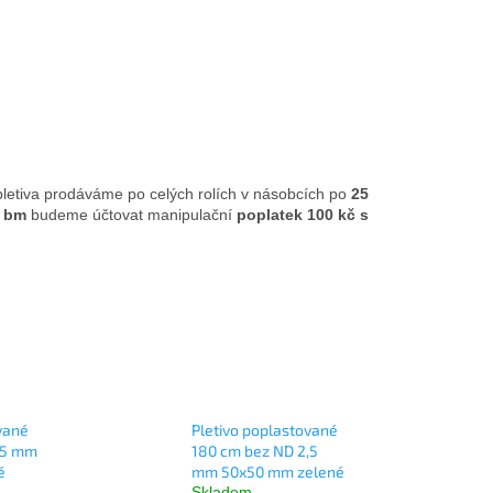
pletiva prodáváme po celých rolích v násobcích po
25
 bm
budeme účtovat manipulační
poplatek 100 kč s
vané
Pletivo poplastované
,5 mm
180 cm bez ND 2,5
é
mm 50x50 mm zelené
Skladem