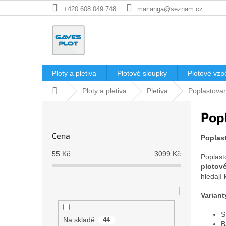
Přejít
+420 608 049 748
marianga@seznam.cz
na
obsah
Ploty a pletiva
Plotové sloupky
Plotové vzp
Domů
Ploty a pletiva
Pletiva
Poplastovan
P
Pop
o
s
Cena
Poplas
t
r
55
Kč
3099
Kč
Poplast
a
plotové
n
hledají 
n
í
Variant
p
S
a
Na skladě
44
B