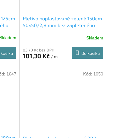
é 125cm
Pletivo poplastované zelené 150cm
ného
50×50/2,8 mm bez zapleteného
drátu
Skladem
Skladem
83,70 Kč bez DPH
 košíku
Do košíku
101,30 Kč
/ m
ód:
1047
Kód:
1050
é 180cm