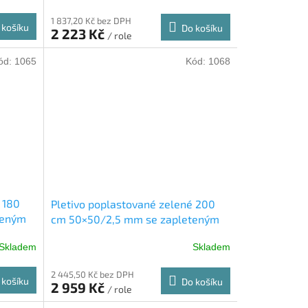
1 837,20 Kč bez DPH
 košíku
Do košíku
2 223 Kč
/ role
ód:
1065
Kód:
1068
 180
Pletivo poplastované zelené 200
teným
cm 50×50/2,5 mm se zapleteným
drátem role 25 m
Skladem
Skladem
2 445,50 Kč bez DPH
 košíku
Do košíku
2 959 Kč
/ role