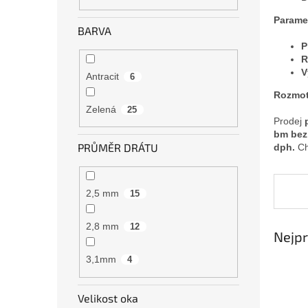
n
e
Parame
BARVA
l
P
R
V
Antracit
6
Rozmot
Zelená
25
Prodej
bm
bez
PRŮMĚR DRÁTU
dph.
Ch
2,5 mm
15
2,8 mm
12
Nejpr
3,1mm
4
Velikost oka