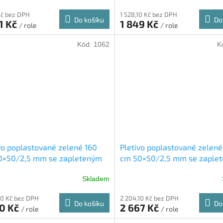
Kč bez DPH
1 528,10 Kč bez DPH
Do košíku
Do
1 Kč
1 849 Kč
/ role
/ role
Kód:
1062
K
vo poplastované zelené 160
Pletivo poplastované zelené
0×50/2,5 mm se zapleteným
cm 50×50/2,5 mm se zaple
m role 25 m
drátem role 25 m
Skladem
rné
cení
70 Kč bez DPH
2 204,10 Kč bez DPH
ktu
Do košíku
Do
70 Kč
2 667 Kč
/ role
/ role