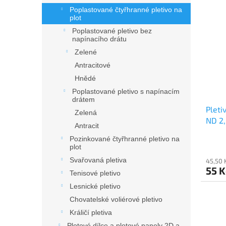
z
Poplastované čtyřhranné pletivo na
5
plot
hvězd
Poplastované pletivo bez
napínacího drátu
Zelené
Antracitové
Hnědé
Poplastované pletivo s napínacím
drátem
Pleti
Zelená
ND 2
Antracit
Pozinkované čtyřhranné pletivo na
plot
Svařovaná pletiva
45,50 
55 
Tenisové pletivo
Lesnické pletivo
Chovatelské voliérové pletivo
Králičí pletiva
Plotové dílce a plotové panely 2D a