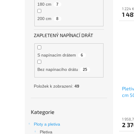
180 cm
7
1 224 
1 48
200 cm
8
ZAPLETENÝ NAPÍNACÍ DRÁT
S napínacím drátem
6
Bez napínacího drátu
25
Položek k zobrazení:
49
Pleti
cm 5
dráte
Přeskočit
Průmě
Kategorie
kategorie
hodno
1 958,
produ
2 3
Ploty a pletiva
je
5,0
Pletiva