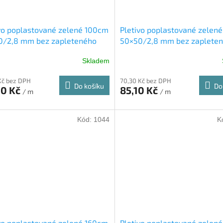
vo poplastované zelené 100cm
Pletivo poplastované zelen
0/2,8 mm bez zapleteného
50×50/2,8 mm bez zaplete
drátu
Skladem
Kč bez DPH
70,30 Kč bez DPH
Do košíku
Do
90 Kč
85,10 Kč
/ m
/ m
Kód:
1044
K
vo poplastované zelené 160cm
Pletivo poplastované zelen