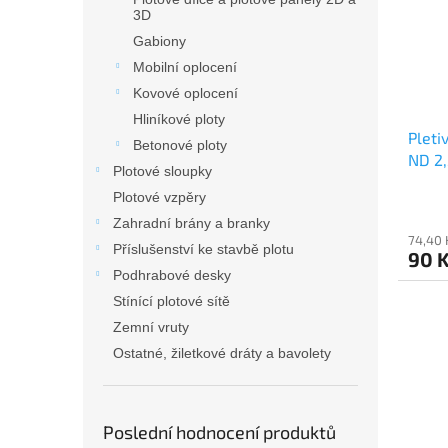
3D
Gabiony
Mobilní oplocení
Kovové oplocení
Hliníkové ploty
Pleti
Betonové ploty
ND 2
Plotové sloupky
Plotové vzpěry
Zahradní brány a branky
74,40 
Příslušenství ke stavbě plotu
90 
Podhrabové desky
Stínící plotové sítě
Zemní vruty
Ostatné, žiletkové dráty a bavolety
Poslední hodnocení produktů