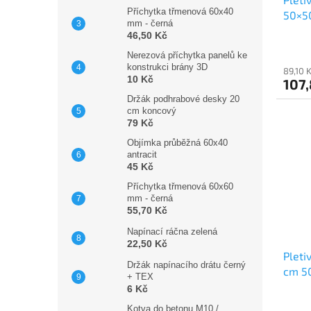
Příchytka třmenová 60x40
50×5
mm - černá
drátu
46,50 Kč
Nerezová příchytka panelů ke
konstrukci brány 3D
89,10 
10 Kč
107
Držák podhrabové desky 20
cm koncový
79 Kč
Objímka průběžná 60x40
antracit
45 Kč
Příchytka třmenová 60x60
mm - černá
55,70 Kč
Napínací ráčna zelená
22,50 Kč
Pleti
Držák napínacího drátu černý
cm 5
+ TEX
drátu
6 Kč
Kotva do betonu M10 /