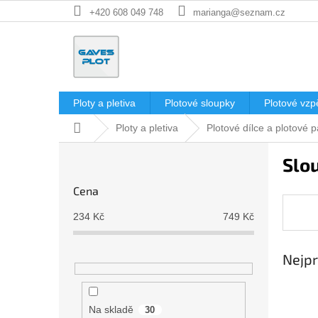
Přejít
+420 608 049 748
marianga@seznam.cz
na
obsah
Ploty a pletiva
Plotové sloupky
Plotové vzp
Domů
Ploty a pletiva
Plotové dílce a plotové 
P
Slo
o
s
Cena
t
r
234
Kč
749
Kč
a
n
Nejpr
n
í
p
a
Na skladě
30