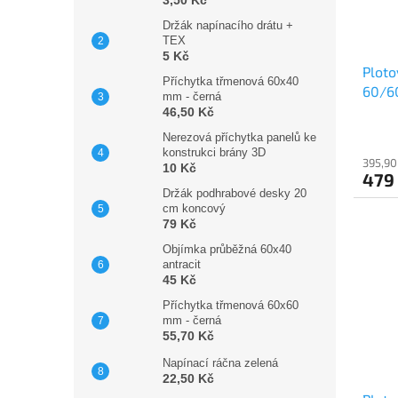
Držák napínacího drátu +
TEX
5 Kč
Ploto
Příchytka třmenová 60x40
60/6
mm - černá
46,50 Kč
Nerezová příchytka panelů ke
konstrukci brány 3D
395,90
10 Kč
479
Držák podhrabové desky 20
cm koncový
79 Kč
Objímka průběžná 60x40
antracit
45 Kč
Příchytka třmenová 60x60
mm - černá
55,70 Kč
Napínací ráčna zelená
22,50 Kč