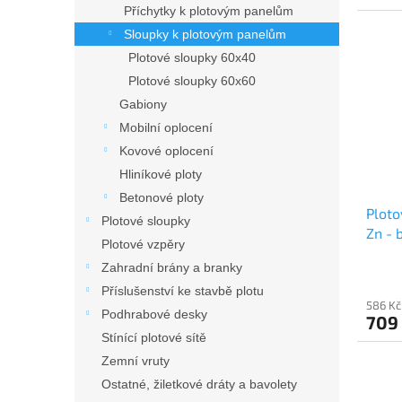
Příchytky k plotovým panelům
Sloupky k plotovým panelům
Plotové sloupky 60x40
Plotové sloupky 60x60
Gabiony
Mobilní oplocení
Kovové oplocení
Hliníkové ploty
Betonové ploty
Plot
Plotové sloupky
Zn - 
Plotové vzpěry
Zahradní brány a branky
Příslušenství ke stavbě plotu
586 Kč
Podhrabové desky
709
Stínící plotové sítě
Zemní vruty
Ostatné, žiletkové dráty a bavolety