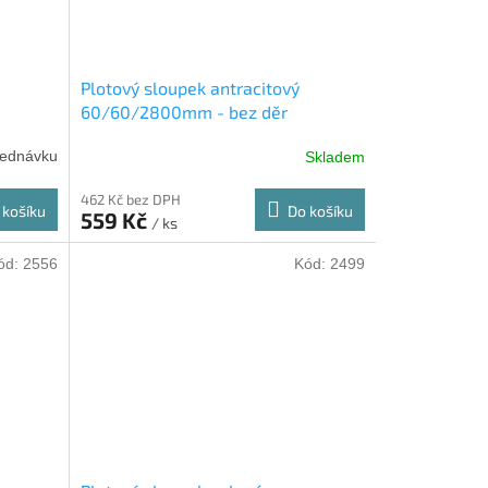
Plotový sloupek antracitový
60/60/2800mm - bez děr
jednávku
Skladem
462 Kč bez DPH
 košíku
Do košíku
559 Kč
/ ks
ód:
2556
Kód:
2499