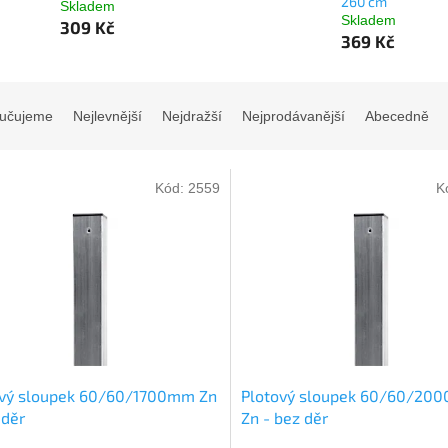
260 cm
Skladem
Skladem
309 Kč
369 Kč
učujeme
Nejlevnější
Nejdražší
Nejprodávanější
Abecedně
Kód:
2559
K
ový sloupek 60/60/1700mm Zn
Plotový sloupek 60/60/20
 děr
Zn - bez děr