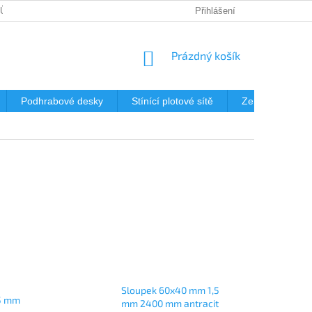
JŮ
DOPRAVA
KDE NÁS NAJDETE?
Přihlášení
MONTÁŽ OPLOCENÍ 
NÁKUPNÍ
Prázdný košík
KOŠÍK
Podhrabové desky
Stínící plotové sítě
Zemní vruty
Sloupek 60x40 mm 1,5
,5 mm
mm 2400 mm antracit