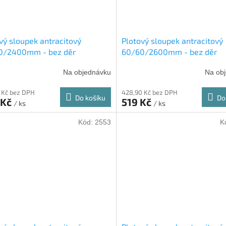
vý sloupek antracitový
Plotový sloupek antracitový
0/2400mm - bez děr
60/60/2600mm - bez děr
Na objednávku
Na ob
 Kč bez DPH
428,90 Kč bez DPH
Do košíku
Do
 Kč
519 Kč
/ ks
/ ks
Kód:
2553
K