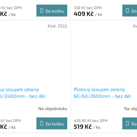
 Kč bez DPH
338 Kč bez DPH
Do košíku
Do
 Kč
409 Kč
/ ks
/ ks
Kód:
2511
K
vý sloupek zelený
Plotový sloupek zelený
0/2400mm - bez děr
60/60/2600mm - bez děr
Na objednávku
Na ob
 Kč bez DPH
428,90 Kč bez DPH
Do košíku
Do
 Kč
519 Kč
/ ks
/ ks