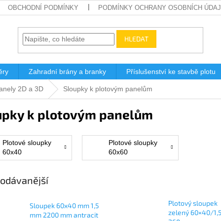
OBCHODNÍ PODMÍNKY
PODMÍNKY OCHRANY OSOBNÍCH ÚDA
HLEDAT
ěry
Zahradní brány a branky
Příslušenství ke stavbě plotu
panely 2D a 3D
Sloupky k plotovým panelům
upky k plotovým panelům
Plotové sloupky
Plotové sloupky
60x40
60x60
odávanější
Plotový sloupek
Sloupek 60x40 mm 1,5
zelený 60×40/1
mm 2200 mm antracit