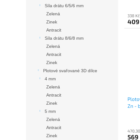
Síla drátu 6/5/6 mm
Zelená
338 Kč
409
Zinek
Antracit
Síla drátu 8/6/8 mm
Zelená
Antracit
Zinek
Plotové svařované 3D dílce
4 mm
Zelená
Antracit
Plot
Zinek
Zn - 
5 mm
Zelená
Antracit
470,30
Zinek
569