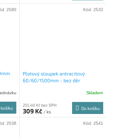
ód:
2580
Kód:
2532
00mm
Plotový sloupek antracitový
60/60/1500mm - bez děr
jednávku
Skladem
255,40 Kč bez DPH
 košíku
Do košíku
309 Kč
/ ks
ód:
2538
Kód:
2541