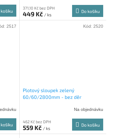
371,10 Kč bez DPH
 košíku
Do košíku
449 Kč
/ ks
ód:
2517
Kód:
2520
Plotový sloupek zelený
60/60/2800mm - bez děr
jednávku
Na objednávku
462 Kč bez DPH
 košíku
Do košíku
559 Kč
/ ks