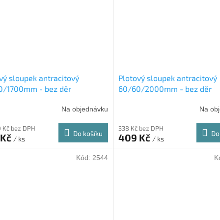
vý sloupek antracitový
Plotový sloupek antracitový
0/1700mm - bez děr
60/60/2000mm - bez děr
Na objednávku
Na ob
 Kč bez DPH
338 Kč bez DPH
Do košíku
Do
 Kč
409 Kč
/ ks
/ ks
Kód:
2544
K