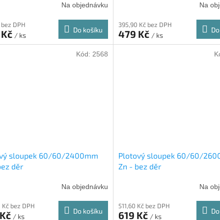
Na objednávku
Na ob
 bez DPH
395,90 Kč bez DPH
Do košíku
Do
 Kč
479 Kč
/ ks
/ ks
Kód:
2568
K
ový sloupek 60/60/2400mm
Plotový sloupek 60/60/26
bez děr
Zn - bez děr
Na objednávku
Na ob
 Kč bez DPH
511,60 Kč bez DPH
Do košíku
Do
 Kč
619 Kč
/ ks
/ ks