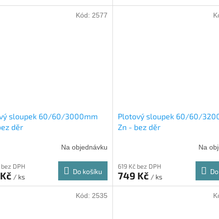
Kód:
2577
K
ový sloupek 60/60/3000mm
Plotový sloupek 60/60/32
bez děr
Zn - bez děr
Na objednávku
Na ob
 bez DPH
619 Kč bez DPH
Do košíku
Do
 Kč
749 Kč
/ ks
/ ks
Kód:
2535
K