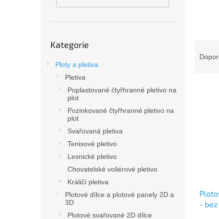
n
e
l
Přeskočit
Kategorie
Ř
kategorie
a
Dopor
Ploty a pletiva
z
e
Pletiva
V
n
Poplastované čtyřhranné pletivo na
ý
í
plot
p
p
Pozinkované čtyřhranné pletivo na
i
plot
r
s
o
Svařovaná pletiva
p
d
Tenisové pletivo
r
u
Lesnické pletivo
o
k
Chovatelské voliérové pletivo
d
t
Králičí pletiva
u
ů
Plot
k
Plotové dílce a plotové panely 2D a
3D
- bez
t
ů
Plotové svařované 2D dílce