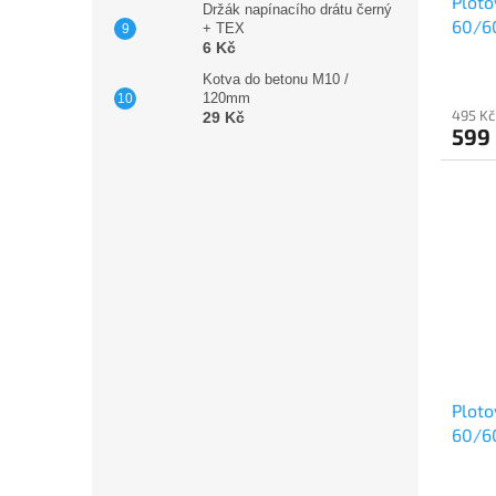
Ploto
Držák napínacího drátu černý
60/6
+ TEX
6 Kč
Kotva do betonu M10 /
120mm
495 Kč
29 Kč
599
Ploto
60/6