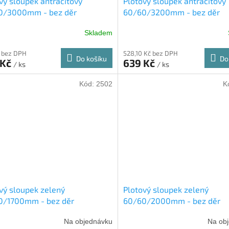
vý sloupek antracitový
Plotový sloupek antracitový
0/3000mm - bez děr
60/60/3200mm - bez děr
Skladem
 bez DPH
528,10 Kč bez DPH
Do košíku
Do
 Kč
639 Kč
/ ks
/ ks
Kód:
2502
K
vý sloupek zelený
Plotový sloupek zelený
0/1700mm - bez děr
60/60/2000mm - bez děr
Na objednávku
Na ob