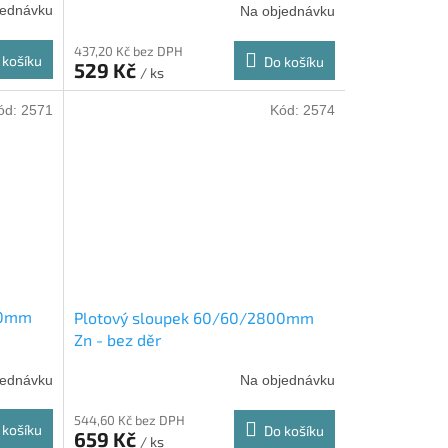
jednávku
Na objednávku
437,20 Kč bez DPH
 košíku
Do košíku
529 Kč
/ ks
ód:
2571
Kód:
2574
00mm
Plotový sloupek 60/60/2800mm
Zn - bez děr
jednávku
Na objednávku
544,60 Kč bez DPH
 košíku
Do košíku
659 Kč
/ ks