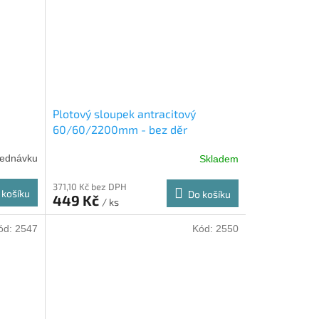
Plotový sloupek antracitový
60/60/2200mm - bez děr
jednávku
Skladem
371,10 Kč bez DPH
 košíku
Do košíku
449 Kč
/ ks
ód:
2547
Kód:
2550