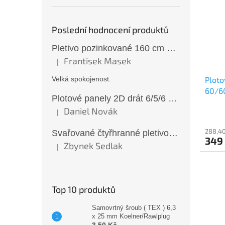
Poslední hodnocení produktů
Pletivo pozinkované 160 cm 50×50/2,5 mm bez zapleteného drátu
Frantisek Masek
|
Hodnocení produktu je 5 z 5 hvězdiček.
Velká spokojenost.
Ploto
60/6
Plotové panely 2D drát 6/5/6 mm antracit 163 cm
Daniel Novák
|
Hodnocení produktu je 5 z 5 hvězdiček.
288,40
Svařované čtyřhranné pletivo ZN oko 6x6 mm Ø 0,65 mm 100 cm
349
Zbynek Sedlak
|
Hodnocení produktu je 5 z 5 hvězdiček.
Top 10 produktů
Samovrtný šroub ( TEX ) 6,3
x 25 mm Koelner/Rawlplug
3,50 Kč