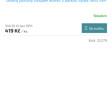
Zelený plotový sloupek 60x40 s patkou výška 1600 mm
Skladem
346,30 Kč bez DPH
Do košíku
419 Kč
/ ks
Kód:
21279