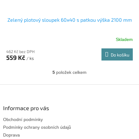
Zelený plotový sloupek 60x40 s patkou výška 2100 mm
Skladem
462 Kč bez DPH
Do košíku
559 Kč
/ ks
5
položek celkem
O
v
l
Z
á
á
d
p
a
a
Informace pro vás
c
t
í
Obchodní podmínky
í
p
r
Podmínky ochrany osobních údajů
v
Doprava