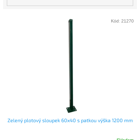
V
Kód:
21270
ý
p
i
s
p
r
o
d
u
k
t
ů
Zelený plotový sloupek 60x40 s patkou výška 1200 mm
Skladem