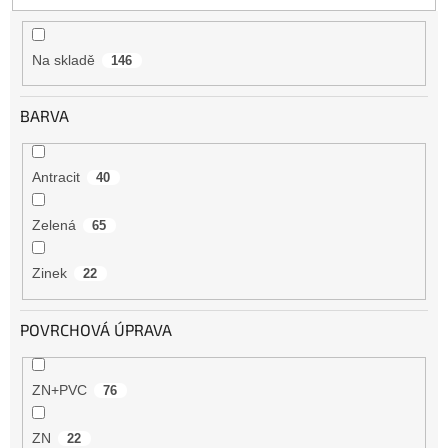
t
ů
Na skladě
146
BARVA
Antracit
40
Zelená
65
Zinek
22
POVRCHOVÁ ÚPRAVA
ZN+PVC
76
ZN
22