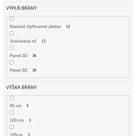
VÝPLŇ BRÁNY
Klasické čtyřhranné pletivo
12
Svařovaná síť
13
Panel 2D
36
Panel 3D
30
VÝŠKA BRÁNY
95 cm
5
100 cm
3
105cm
3