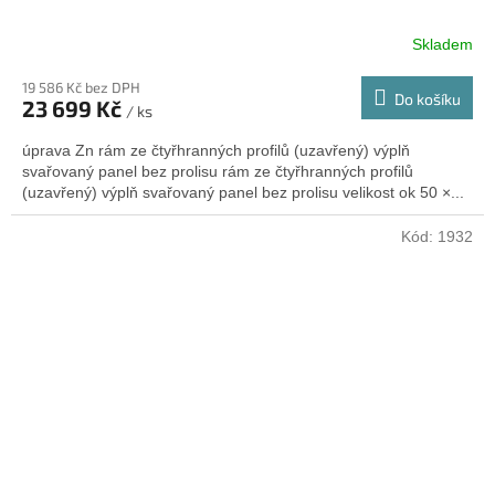
Skladem
19 586 Kč bez DPH
Do košíku
23 699 Kč
/ ks
úprava Zn rám ze čtyřhranných profilů (uzavřený) výplň
svařovaný panel bez prolisu rám ze čtyřhranných profilů
(uzavřený) výplň svařovaný panel bez prolisu velikost ok 50 ×...
Kód:
1932