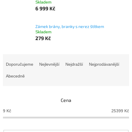
Skladem
6 999 Kč
Zámek brány, branky s nerez štítkem
Skladem
279 Kč
Ř
a
Doporučujeme
Nejlevnější
Nejdražší
Nejprodávanější
z
e
Abecedně
n
í
p
Cena
r
o
9
Kč
25399
Kč
d
u
k