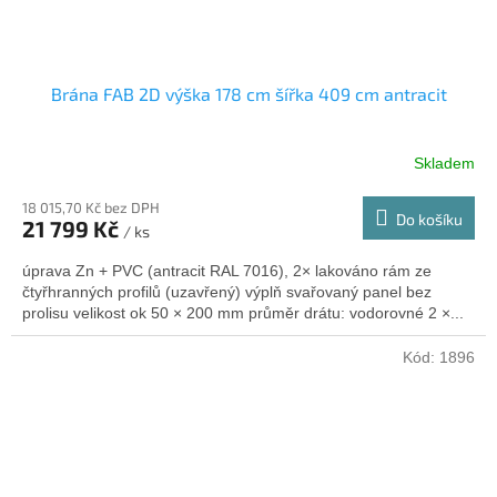
Brána FAB 2D výška 178 cm šířka 409 cm antracit
Skladem
18 015,70 Kč bez DPH
Do košíku
21 799 Kč
/ ks
úprava Zn + PVC (antracit RAL 7016), 2× lakováno rám ze
čtyřhranných profilů (uzavřený) výplň svařovaný panel bez
prolisu velikost ok 50 × 200 mm průměr drátu: vodorovné 2 ×...
Kód:
1896