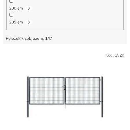
200 cm
3
205 cm
3
Položek k zobrazení:
147
V
Kód:
1920
ý
p
i
s
p
r
o
d
u
k
t
ů