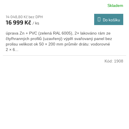
Skladem
14 048,80 Kč bez DPH
Do košíku
16 999 Kč
/ ks
úprava Zn + PVC (zelená RAL 6005), 2× lakováno rám ze
čtyřhranných profilů (uzavřený) výplň svařovaný panel bez
prolisu velikost ok 50 × 200 mm průměr drátu: vodorovné
2 × 6...
Kód:
1908