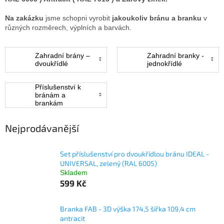
Na zakázku
jsme schopni vyrobit
jakoukoliv bránu a branku
v
různých rozměrech, výplních a barvách.
Zahradní brány –
Zahradní branky -
dvoukřídlé
jednokřídlé
Příslušenství k
bránám a
brankám
Nejprodávanější
Set příslušenství pro dvoukřídlou bránu IDEAL -
UNIVERSAL, zelený (RAL 6005)
Skladem
599 Kč
Branka FAB - 3D výška 174,5 šířka 109,4 cm
antracit