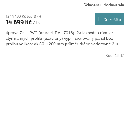
Skladem u dodavatele
12 147,90 Kč bez DPH
Do košíku
14 699 Kč
/ ks
úprava Zn + PVC (antracit RAL 7016), 2× lakováno rám ze
čtyřhranných profilů (uzavřený) výplň svařovaný panel bez
prolisu velikost ok 50 × 200 mm průměr drátu: vodorovné 2 ×...
Kód:
1887