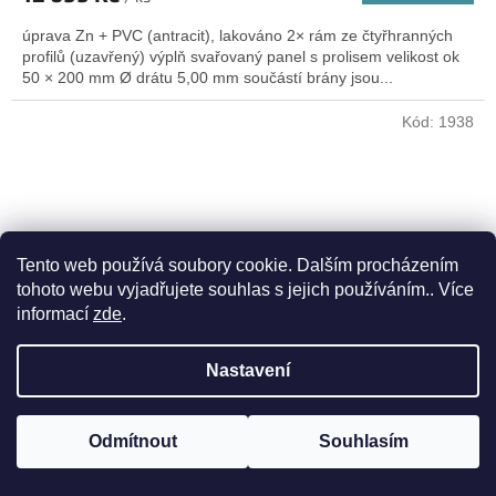
úprava Zn + PVC (antracit), lakováno 2× rám ze čtyřhranných
profilů (uzavřený) výplň svařovaný panel s prolisem velikost ok
50 × 200 mm Ø drátu 5,00 mm součástí brány jsou...
Kód:
1938
Tento web používá soubory cookie. Dalším procházením
tohoto webu vyjadřujete souhlas s jejich používáním.. Více
informací
zde
.
Nastavení
Odmítnout
Souhlasím
Brána FAB 3D výška 104,5 šířka 411,8 cm zelená