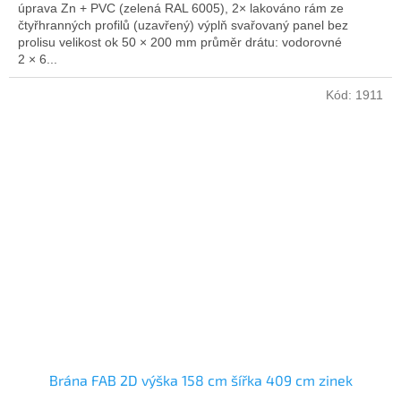
úprava Zn + PVC (zelená RAL 6005), 2× lakováno rám ze
čtyřhranných profilů (uzavřený) výplň svařovaný panel bez
prolisu velikost ok 50 × 200 mm průměr drátu: vodorovné
2 × 6...
Kód:
1911
Brána FAB 2D výška 158 cm šířka 409 cm zinek