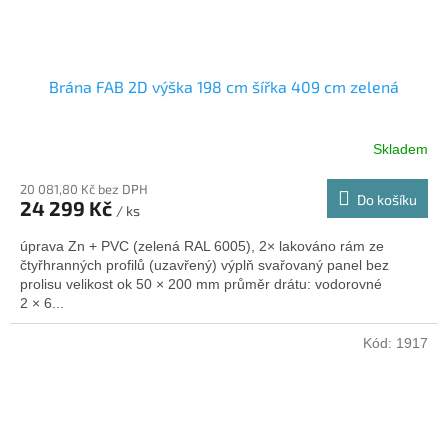
Brána FAB 2D výška 198 cm šířka 409 cm zelená
Skladem
20 081,80 Kč bez DPH
Do košíku
24 299 Kč
/ ks
úprava Zn + PVC (zelená RAL 6005), 2× lakováno rám ze
čtyřhranných profilů (uzavřený) výplň svařovaný panel bez
prolisu velikost ok 50 × 200 mm průměr drátu: vodorovné
2 × 6...
Kód:
1917