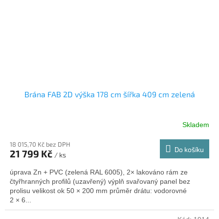
Brána FAB 2D výška 178 cm šířka 409 cm zelená
Skladem
18 015,70 Kč bez DPH
Do košíku
21 799 Kč
/ ks
úprava Zn + PVC (zelená RAL 6005), 2× lakováno rám ze
čtyřhranných profilů (uzavřený) výplň svařovaný panel bez
prolisu velikost ok 50 × 200 mm průměr drátu: vodorovné
2 × 6...