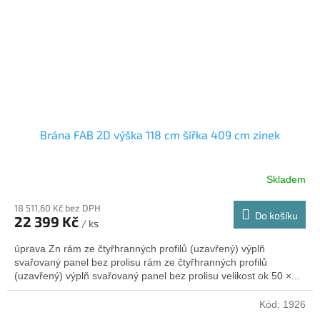
Brána FAB 2D výška 118 cm šířka 409 cm zinek
Skladem
18 511,60 Kč bez DPH
Do košíku
22 399 Kč
/ ks
úprava Zn rám ze čtyřhranných profilů (uzavřený) výplň
svařovaný panel bez prolisu rám ze čtyřhranných profilů
(uzavřený) výplň svařovaný panel bez prolisu velikost ok 50 ×...
Kód:
1926