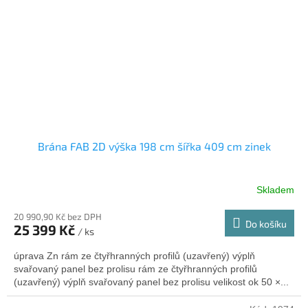
Brána FAB 2D výška 198 cm šířka 409 cm zinek
Skladem
20 990,90 Kč bez DPH
Do košíku
25 399 Kč
/ ks
úprava Zn rám ze čtyřhranných profilů (uzavřený) výplň
svařovaný panel bez prolisu rám ze čtyřhranných profilů
(uzavřený) výplň svařovaný panel bez prolisu velikost ok 50 ×...