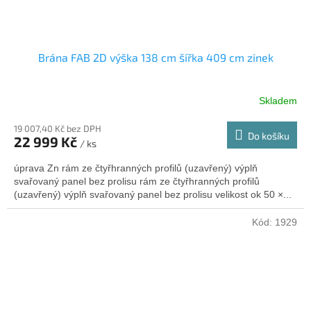
Brána FAB 2D výška 138 cm šířka 409 cm zinek
Skladem
19 007,40 Kč bez DPH
Do košíku
22 999 Kč
/ ks
úprava Zn rám ze čtyřhranných profilů (uzavřený) výplň
svařovaný panel bez prolisu rám ze čtyřhranných profilů
(uzavřený) výplň svařovaný panel bez prolisu velikost ok 50 ×...
Kód:
1929