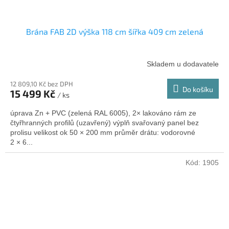
Brána FAB 2D výška 118 cm šířka 409 cm zelená
Skladem u dodavatele
12 809,10 Kč bez DPH
Do košíku
15 499 Kč
/ ks
úprava Zn + PVC (zelená RAL 6005), 2× lakováno rám ze
čtyřhranných profilů (uzavřený) výplň svařovaný panel bez
prolisu velikost ok 50 × 200 mm průměr drátu: vodorovné
2 × 6...
Kód:
1905