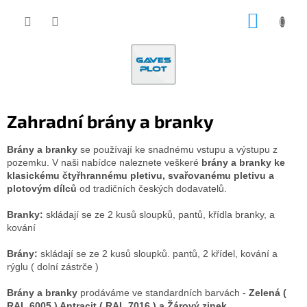
Přejít
NÁKUP
na
obsah
KOŠÍK
Zahradní brány a branky
Brány a branky
se používají ke snadnému vstupu a výstupu z
pozemku. V naši nabídce naleznete veškeré
brány a branky ke
klasickému čtyřhrannému pletivu, svařovanému pletivu a
plotovým dílců
od tradičních českých dodavatelů.
Branky:
skládají se ze 2 kusů sloupků, pantů, křídla branky, a
kování
Brány:
skládají se ze 2 kusů sloupků. pantů, 2 křídel, kování a
rýglu ( dolní zástrče )
Brány a branky
prodáváme ve standardních barvách -
Zelená (
RAL 6005 ) Antracit ( RAL 7016 ) a Žárový zinek.