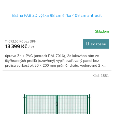
Brána FAB 2D výška 98 cm šířka 409 cm antracit
Skladem
11 073,60 Kč bez DPH
Do košíku
13 399 Kč
/ ks
úprava Zn + PVC (antracit RAL 7016), 2× lakováno rám ze
čtyřhranných profilů (uzavřený) výplň svařovaný panel bez
prolisu velikost ok 50 × 200 mm průměr drátu: vodorovné 2 ×...
Kód:
1881