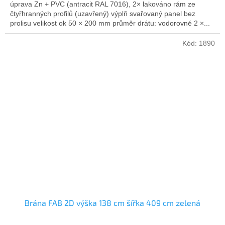
úprava Zn + PVC (antracit RAL 7016), 2× lakováno rám ze
čtyřhranných profilů (uzavřený) výplň svařovaný panel bez
prolisu velikost ok 50 × 200 mm průměr drátu: vodorovné 2 ×...
Kód:
1890
Brána FAB 2D výška 138 cm šířka 409 cm zelená