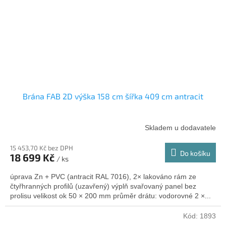
Brána FAB 2D výška 158 cm šířka 409 cm antracit
Skladem u dodavatele
15 453,70 Kč bez DPH
Do košíku
18 699 Kč
/ ks
úprava Zn + PVC (antracit RAL 7016), 2× lakováno rám ze
čtyřhranných profilů (uzavřený) výplň svařovaný panel bez
prolisu velikost ok 50 × 200 mm průměr drátu: vodorovné 2 ×...
Kód:
1893