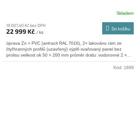
Skladem
19 007,40 Kč bez DPH
Do košíku
22 999 Kč
/ ks
úprava Zn + PVC (antracit RAL 7016), 2× lakováno rám ze
čtyřhranných profilů (uzavřený) výplň svařovaný panel bez
prolisu velikost ok 50 × 200 mm průměr drátu: vodorovné 2 ×...
Kód:
1899