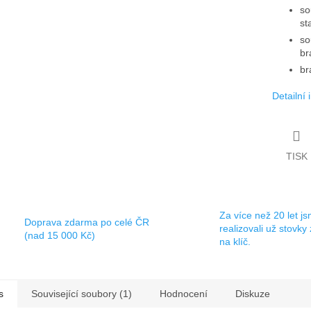
so
st
so
br
br
Detailní
TISK
Za více než 20 let j
Doprava zdarma po celé ČR
realizovali už stovky
(nad 15 000 Kč)
na klíč.
s
Související soubory (1)
Hodnocení
Diskuze