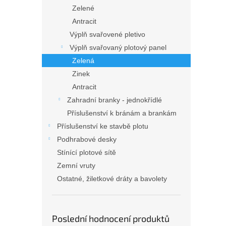
n
Zelené
e
Antracit
l
Výplň svařovené pletivo
Výplň svařovaný plotový panel
Zelená
Zinek
Antracit
Zahradní branky - jednokřídlé
Příslušenství k bránám a brankám
Příslušenství ke stavbě plotu
Podhrabové desky
Stínící plotové sítě
Zemní vruty
Ostatné, žiletkové dráty a bavolety
Poslední hodnocení produktů