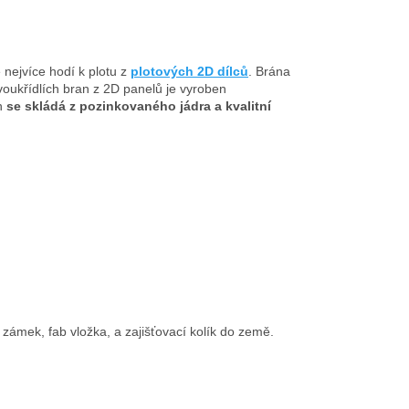
 nejvíce hodí k plotu z
plotových 2D dílců
. Brána
ukřídlích bran z 2D panelů je vyroben
n
se skládá z pozinkovaného jádra a kvalitní
a, zámek, fab vložka, a zajišťovací kolík do země.