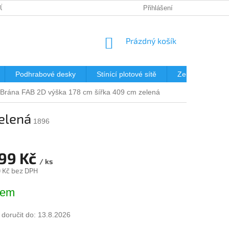
JŮ
DOPRAVA
KDE NÁS NAJDETE?
Přihlášení
MONTÁŽ OPLOCENÍ 
NÁKUPNÍ
Prázdný košík
KOŠÍK
Podhrabové desky
Stínící plotové sítě
Zemní vruty
Brána FAB 2D výška 178 cm šířka 409 cm zelená
elená
1896
799 Kč
/ ks
0 Kč bez DPH
dem
oručit do:
13.8.2026