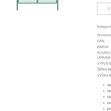
Kategori
Hmotnos
EAN
:
BARVA
:
POVRC
ÚPRAVA
VÝPLŇ 
ŠÍŘKA 
VÝŠKA 
úp
rá
vý
ve
pr