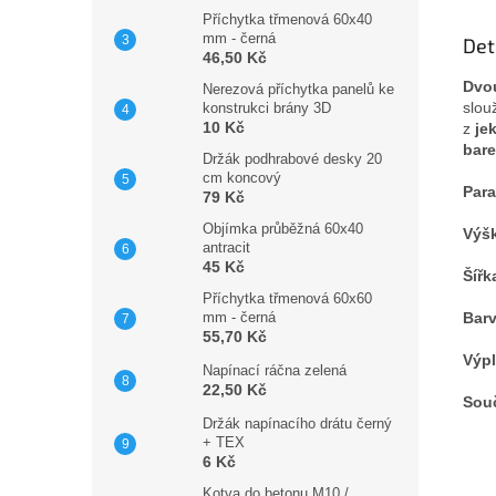
Příchytka třmenová 60x40
mm - černá
Det
46,50 Kč
Dvou
Nerezová příchytka panelů ke
slou
konstrukci brány 3D
10 Kč
z
je
bar
Držák podhrabové desky 20
cm koncový
Para
79 Kč
Objímka průběžná 60x40
Výš
antracit
45 Kč
Šířk
Příchytka třmenová 60x60
mm - černá
Barv
55,70 Kč
Výpl
Napínací ráčna zelená
22,50 Kč
Sou
Držák napínacího drátu černý
+ TEX
6 Kč
Kotva do betonu M10 /