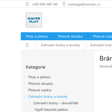
Přejít
+420 608 049 748
marianga@seznam.cz
na
obsah
Ploty a pletiva
Plotové sloupky
Plotové vzp
Domů
Zahradní brány a branky
Zahradní brán
P
Brán
o
Přeskočit
s
Kategorie
Průměr
Neohod
kategorie
t
hodnoc
r
produkt
Ploty a pletiva
a
je
Plotové sloupky
n
0,0
z
Plotové vzpěry
n
5
í
Zahradní brány a branky
hvězdič
p
Zahradní brány – dvoukřídlé
a
Výplň klasické pletivo