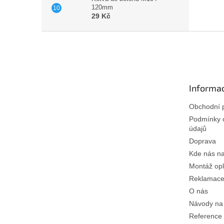
120mm
29 Kč
Z
á
p
a
t
Informac
í
Obchodní 
Podmínky 
údajů
Doprava
Kde nás na
Montáž opl
Reklamace 
O nás
Návody na
Reference