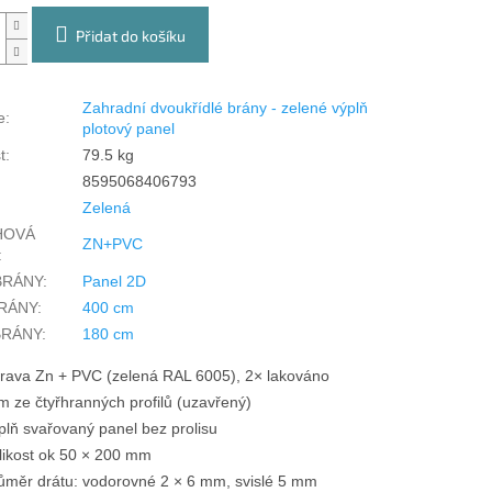
Přidat do košíku
Zahradní dvoukřídlé brány - zelené výplň
e
:
plotový panel
t
:
79.5 kg
8595068406793
Zelená
HOVÁ
ZN+PVC
:
BRÁNY
:
Panel 2D
BRÁNY
:
400 cm
BRÁNY
:
180 cm
rava Zn + PVC (zelená RAL 6005), 2× lakováno
m ze čtyřhranných profilů (uzavřený)
plň svařovaný panel bez prolisu
likost ok 50 × 200 mm
ůměr drátu: vodorovné 2 × 6 mm, svislé 5 mm