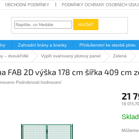
OBCHODNÍ PODMÍNKY
PODMÍNKY OCHRANY OSOBNÍCH ÚDA
HLEDAT
ěry
Zahradní brány a branky
Příslušenství ke stavbě plotu
y – dvoukřídlé
Výplň svařovaný plotový panel
Zelená
a FAB 2D výška 178 cm šířka 409 cm z
né
noceno
Podrobnosti hodnocení
ení
21 
u
18 015,7
Měrná
Skla
cena:
ek.
Můžeme d