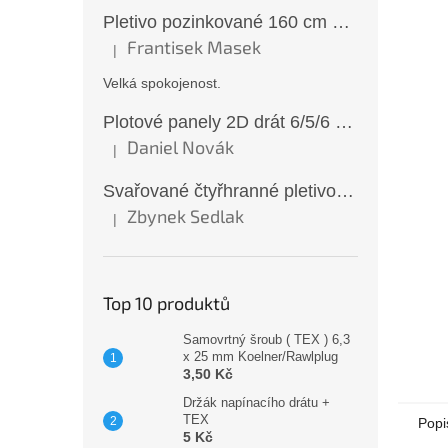
Pletivo pozinkované 160 cm 50×50/2,5 mm bez zapleteného drátu
Frantisek Masek
|
Hodnocení produktu je 5 z 5 hvězdiček.
Velká spokojenost.
Plotové panely 2D drát 6/5/6 mm antracit 163 cm
Daniel Novák
|
Hodnocení produktu je 5 z 5 hvězdiček.
Svařované čtyřhranné pletivo ZN oko 6x6 mm Ø 0,65 mm 100 cm
Zbynek Sedlak
|
Hodnocení produktu je 5 z 5 hvězdiček.
Top 10 produktů
Samovrtný šroub ( TEX ) 6,3
x 25 mm Koelner/Rawlplug
3,50 Kč
Držák napínacího drátu +
TEX
Popi
5 Kč