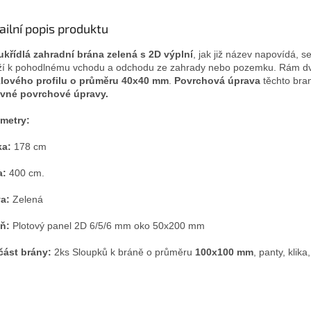
ailní popis produktu
křídlá zahradní brána zelená s 2D výplní
, jak již název napovídá, se
ží k pohodlnému vchodu a odchodu ze zahrady nebo pozemku. Rám dvo
klového profilu o průměru 40x40 mm
.
Povrchová úprava
těchto bra
evné povrchové úpravy.
metry:
ka:
178 cm
a:
400 cm.
a:
Zelená
ň:
Plotový panel 2D 6/5/6 mm oko 50x200 mm
část brány:
2ks Sloupků k bráně o průměru
100x100 mm
, panty, klik