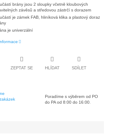
učástí brány jsou 2 sloupky včetně kloubových
avitelných závěsů a středovou zástrčí s dorazem
učástí je zámek FAB, hliníková klika a plastový doraz
ány
ána je univerzální
 informace
ZEPTAT SE
HLÍDAT
SDÍLET
sme
Poradíme s výběrem od PO
 zakázek
do PA od 8:00 do 16:00.