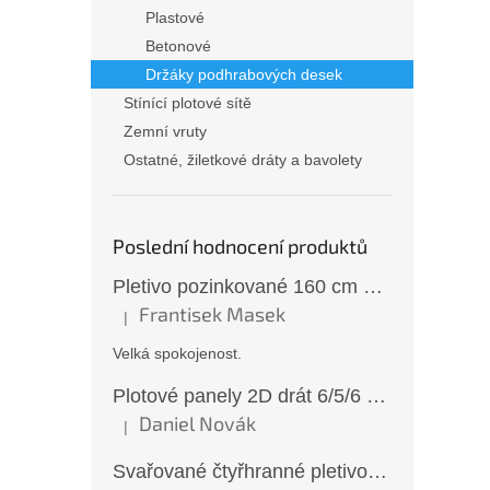
n
Plastové
e
Betonové
l
Držáky podhrabových desek
Stínící plotové sítě
Zemní vruty
Ostatné, žiletkové dráty a bavolety
Poslední hodnocení produktů
Pletivo pozinkované 160 cm 50×50/2,5 mm bez zapleteného drátu
Frantisek Masek
|
Hodnocení produktu je 5 z 5 hvězdiček.
Velká spokojenost.
Plotové panely 2D drát 6/5/6 mm antracit 163 cm
Daniel Novák
|
Hodnocení produktu je 5 z 5 hvězdiček.
Svařované čtyřhranné pletivo ZN oko 6x6 mm Ø 0,65 mm 100 cm