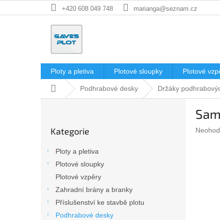
Přejít
+420 608 049 748
marianga@seznam.cz
na
obsah
Ploty a pletiva
Plotové sloupky
Plotové vzp
Domů
Podhrabové desky
Držáky podhrabový
P
Sam
o
Přeskočit
s
Kategorie
Průměr
Neohod
kategorie
t
hodnoc
r
produkt
Ploty a pletiva
a
je
Plotové sloupky
n
0,0
z
Plotové vzpěry
n
5
í
Zahradní brány a branky
hvězdič
p
Příslušenství ke stavbě plotu
a
Podhrabové desky