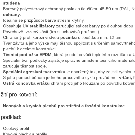
studena
Barevný polyesterový ochranný povlak s tloušťkou 45-50 um (RAL, N
ochrany.
Ideálně se přizpůsobí barvě střešní krytiny.
Obsahuje
UV stabilizátory
zaručující stálost barvy po dlouhou dobu 
Povrchově tvrzený závit (trn si uchovává pružnost).
Chráněný proti korozi vrstvou
pozinku
s tloušťkou min. 12 µm.
Tvar závitu a jeho výška mají těsnou spojitost s určením samovrtnéh
plechů k ocelové konstrukci.
Těsnicí podložka EPDM
, která je odolná vůči teplotním rozdílům a
Speciální tvar podložky zajišťuje správné umístění těsnicího materiá
zaručuje těsnost spoje.
Speciální agresivní tvar vrtáku
je navržený tak, aby zajistil rych
S jeho pomocí během jednoho pracovního cyklu provádíme:
vrtání,
Ostrá koncovka vrtáku
chrání proti jeho klouzání po povrchu kotven
žití pro kotvení:
Nosných a krycích plechů pro střešní a fasádní konstrukce
 podklad:
Ocelový profil
Kovové plechy a profily