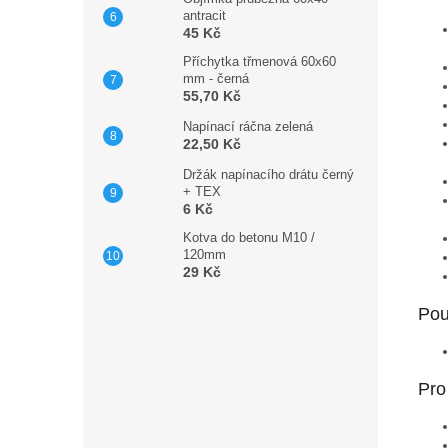
antracit
45 Kč
Příchytka třmenová 60x60
mm - černá
55,70 Kč
Napínací ráčna zelená
22,50 Kč
Držák napínacího drátu černý
+ TEX
6 Kč
Kotva do betonu M10 /
120mm
29 Kč
Pou
Pro