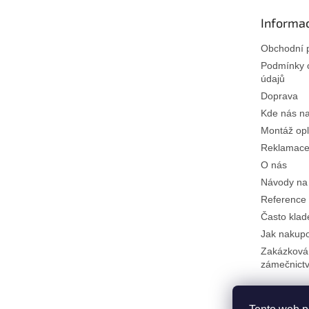
t
Informac
í
Obchodní 
Podmínky 
údajů
Doprava
Kde nás na
Montáž opl
Reklamace 
O nás
Návody na
Reference
Často klad
Jak nakup
Zakázková
zámečnictv