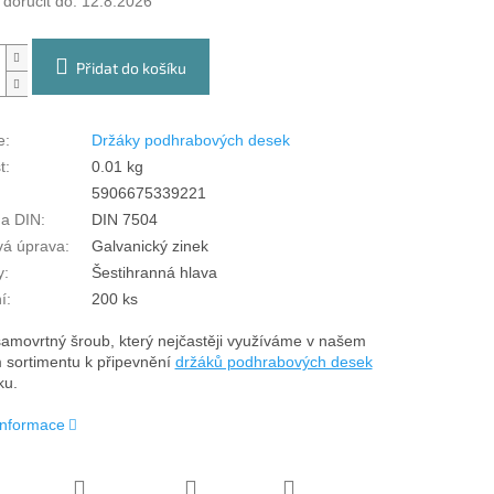
oručit do:
12.8.2026
Přidat do košíku
e
:
Držáky podhrabových desek
t
:
0.01 kg
5906675339221
a DIN
:
DIN 7504
vá úprava
:
Galvanický zinek
y
:
Šestihranná hlava
í
:
200 ks
 samovrtný šroub, který nejčastěji využíváme v našem
 sortimentu k připevnění
držáků podhrabových desek
ku.
 informace