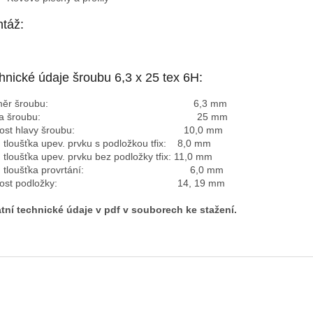
táž:
hnické údaje šroubu 6,3 x 25 tex 6H:
růměr šroubu: 6,3 mm
élka šroubu: 25 mm
likost hlavy šroubu: 10,0 mm
 tloušťka upev. prvku s podložkou tfix: 8,0 mm
 tloušťka upev. prvku bez podložky tfix: 11,0 mm
x. tloušťka provrtání: 6,0 mm
likost podložky: 14, 19 mm
tní technické údaje v pdf v souborech ke stažení.