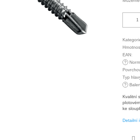
Můžeme d
Kategori
Hmotnos
EAN
:
?
Norm
Povrcho
Typ hlav
?
Balen
Kvalitní
plotovém
ke sloup
Detailní