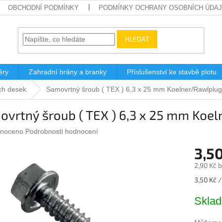
OBCHODNÍ PODMÍNKY
PODMÍNKY OCHRANY OSOBNÍCH ÚDA
HLEDAT
ěry
Zahradní brány a branky
Příslušenství ke stavbě plotu
ch desek
Samovrtný šroub ( TEX ) 6,3 x 25 mm Koelner/Rawlplug
ovrtný šroub ( TEX ) 6,3 x 25 mm Koe
né
noceno
Podrobnosti hodnocení
ení
3,5
u
2,90 Kč 
Měrná
3,50 Kč /
cena:
ek.
Skla