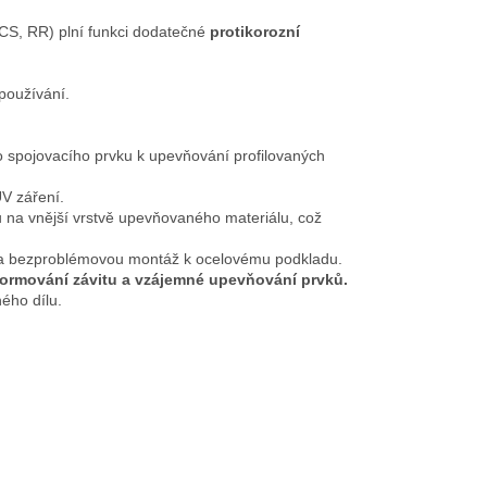
CS, RR) plní funkci dodatečné
protikorozní
používání.
o spojovacího prvku k upevňování profilovaných
 UV záření.
lu na vnější vrstvě upevňovaného materiálu, což
lou a bezproblémovou montáž k ocelovému podkladu.
 formování závitu a vzájemné upevňování prvků.
ého dílu.