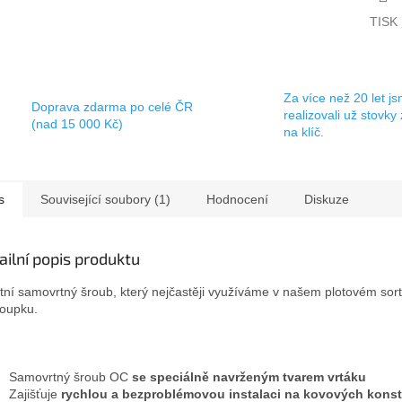
TISK
Za více než 20 let j
Doprava zdarma po celé ČR
realizovali už stovky
(nad 15 000 Kč)
na klíč.
s
Související soubory (1)
Hodnocení
Diskuze
ailní popis produktu
itní samovrtný šroub, který nejčastěji využíváme v našem plotovém sor
loupku.
Samovrtný šroub OC
se speciálně navrženým tvarem vrtáku
Zajišťuje
rychlou a bezproblémovou instalaci na kovových konst