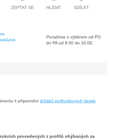
ZEPTAT SE
HLÍDAT
SDÍLET
sme
Poradíme s výběrem od PO
 zakázek
do PA od 8:00 do 16:00.
timentu k připevnění
držáků podhrabových desek
rukcích provedených z profilů ohýbaných za