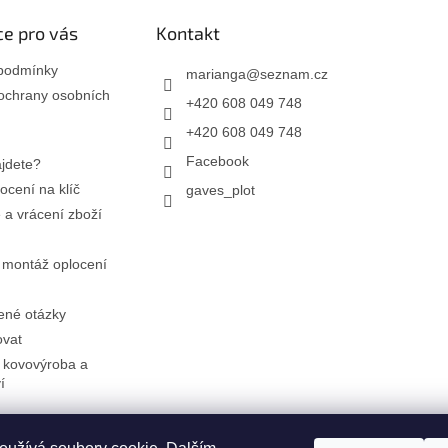
e pro vás
Kontakt
podmínky
marianga
@
seznam.cz
ochrany osobních
+420 608 049 748
+420 608 049 748
Facebook
jdete?
ocení na klíč
gaves_plot
a vrácení zboží
 montáž oplocení
ené otázky
ovat
 kovovýroba a
í