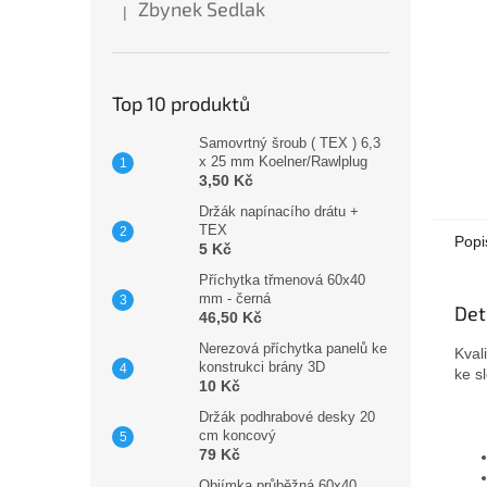
Zbynek Sedlak
|
Hodnocení produktu je 5 z 5 hvězdiček.
Top 10 produktů
Samovrtný šroub ( TEX ) 6,3
x 25 mm Koelner/Rawlplug
3,50 Kč
Držák napínacího drátu +
TEX
Popi
5 Kč
Příchytka třmenová 60x40
mm - černá
Det
46,50 Kč
Nerezová příchytka panelů ke
Kval
konstrukci brány 3D
ke s
10 Kč
Držák podhrabové desky 20
cm koncový
79 Kč
Objímka průběžná 60x40