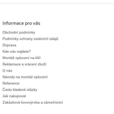
Z
á
p
a
Informace pro vás
t
Obchodní podmínky
í
Podmínky ochrany osobních údajů
Doprava
Kde nás najdete?
Montáž oplocení na klíč
Reklamace a vrácení zboží
O nás
Návody na montáž oplocení
Reference
Často kladené otázky
Jak nakupovat
Zakázková kovovýroba a zámečnictví