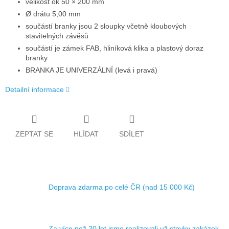
velikost ok 50 × 200 mm
Ø drátu 5,00 mm
součástí branky jsou 2 sloupky včetně kloubových
stavitelných závěsů
součástí je zámek FAB, hliníková klika a plastový doraz
branky
BRANKA JE UNIVERZÁLNÍ (levá i pravá)
Detailní informace
ZEPTAT SE
HLÍDAT
SDÍLET
Doprava zdarma po celé ČR (nad 15 000 Kč)
Za více než 20 let jsme realizovali už stovky zakázek