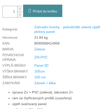
Přidat do košíku
Zahradní branky - jednokřídlé zelené výplň
Kategorie
:
plotový panel
Hmotnost
:
21.84 kg
EAN
:
8595068414958
BARVA
:
Zelená
POVRCHOVÁ
ZN+PVC
ÚPRAVA
:
VÝPLŇ BRÁNY
:
Panel 3D
VÝŠKA BRANKY
:
105cm
ŠÍŘKA BRANKY
:
100 cm
ZAMYKÁNÍ
:
Zámek + klika
úprava Zn + PVC (zelená), lakováno 2×
rám ze čtyřhranných profilů (uzavřený)
výplň svařovaný panel