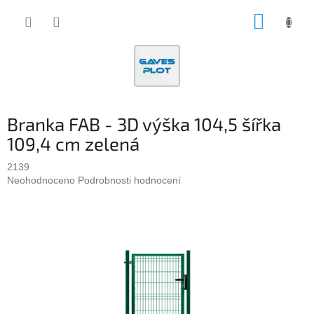
Přejít
NÁKUP
na
obsah
KOŠÍK
Branka FAB - 3D výška 104,5 šířka
109,4 cm zelená
2139
Průměrné
Neohodnoceno
Podrobnosti hodnocení
hodnocení
produktu
je
0,0
z
5
hvězdiček.