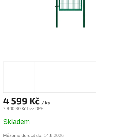
4 599 Kč
/ ks
3 800,80 Kč bez DPH
Měrná
Skladem
cena:
Můžeme doručit do:
14.8.2026