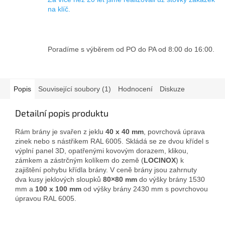
na klíč.
Poradíme s výběrem od PO do PA od 8:00 do 16:00.
Popis
Související soubory (1)
Hodnocení
Diskuze
Detailní popis produktu
Rám brány je svařen z jeklu
40 x 40 mm
, povrchová úprava
zinek nebo s nástřikem RAL 6005. Skládá se ze dvou křídel s
výplní panel 3D, opatřenými kovovým dorazem, klikou,
zámkem a zástrčným kolíkem do země (
LOCINOX
) k
zajištění pohybu křídla brány. V ceně brány jsou zahrnuty
dva kusy jeklových sloupků
80×80 mm
do výšky brány 1530
mm a
100 x 100 mm
od výšky brány 2430 mm s povrchovou
úpravou RAL 6005.