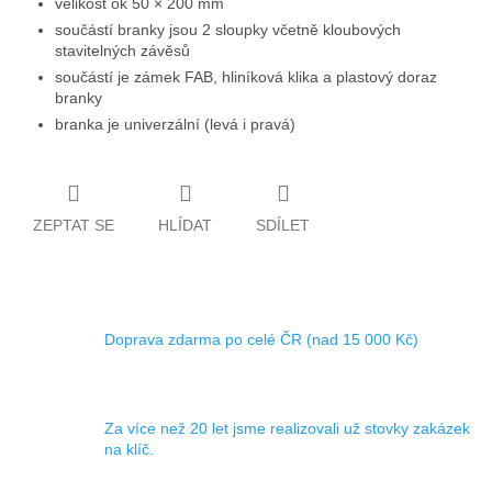
velikost ok 50 × 200 mm
součástí branky jsou 2 sloupky včetně kloubových
stavitelných závěsů
součástí je zámek FAB, hliníková klika a plastový doraz
branky
branka je univerzální (levá i pravá)
ZEPTAT SE
HLÍDAT
SDÍLET
Doprava zdarma po celé ČR (nad 15 000 Kč)
Za více než 20 let jsme realizovali už stovky zakázek
na klíč.