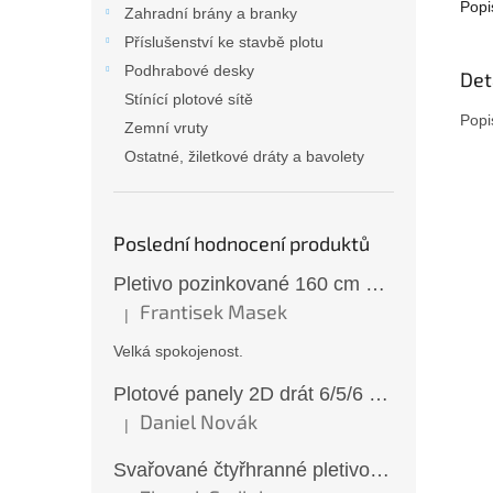
Popi
Zahradní brány a branky
Příslušenství ke stavbě plotu
Podhrabové desky
Det
Stínící plotové sítě
Popi
Zemní vruty
Ostatné, žiletkové dráty a bavolety
Poslední hodnocení produktů
Pletivo pozinkované 160 cm 50×50/2,5 mm bez zapleteného drátu
Frantisek Masek
|
Hodnocení produktu je 5 z 5 hvězdiček.
Velká spokojenost.
Plotové panely 2D drát 6/5/6 mm antracit 163 cm
Daniel Novák
|
Hodnocení produktu je 5 z 5 hvězdiček.
Svařované čtyřhranné pletivo ZN oko 6x6 mm Ø 0,65 mm 100 cm