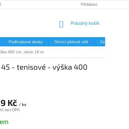
JŮ
DOPRAVA
KDE NÁS NAJDETE?
Přihlášení
MONTÁŽ OPLOCENÍ 
NÁKUPNÍ
Prázdný košík
KOŠÍK
Podhrabové desky
Stínící plotové sítě
Zemní vruty
výška 400 cm, návin 18 m
 45 - tenisové - výška 400
39 Kč
/ ks
 Kč bez DPH
dem