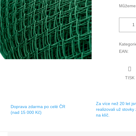
Můžeme d
Kategori
EAN
:
TISK
Za více než 20 let j
Doprava zdarma po celé ČR
realizovali už stovky
(nad 15 000 Kč)
na klíč.