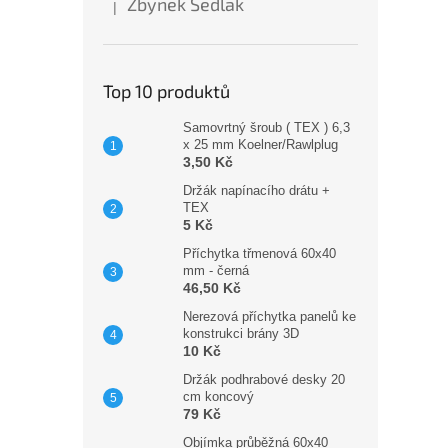
Zbynek Sedlak
|
Hodnocení produktu je 5 z 5 hvězdiček.
Top 10 produktů
Samovrtný šroub ( TEX ) 6,3
x 25 mm Koelner/Rawlplug
3,50 Kč
Držák napínacího drátu +
TEX
5 Kč
Příchytka třmenová 60x40
mm - černá
46,50 Kč
Nerezová příchytka panelů ke
konstrukci brány 3D
10 Kč
Držák podhrabové desky 20
cm koncový
79 Kč
Objímka průběžná 60x40