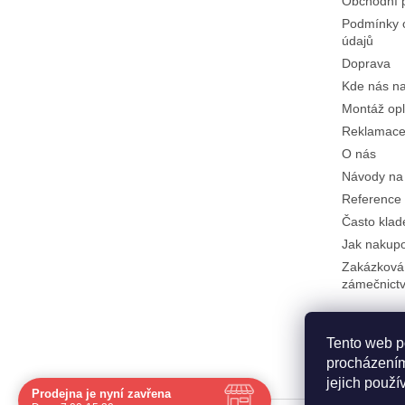
Obchodní 
Podmínky 
údajů
Doprava
Kde nás na
Montáž opl
Reklamace 
O nás
Návody na
Reference
Často klad
Jak nakup
Zakázková
zámečnictv
Tento web p
procházením
jejich použí
Prodejna je nyní zavřena
Navštivte nás osobně