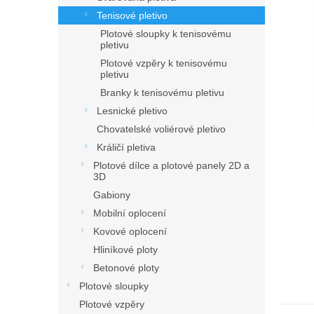
n
Tenisové pletivo
e
l
Plotové sloupky k tenisovému
pletivu
Plotové vzpěry k tenisovému
pletivu
Branky k tenisovému pletivu
Lesnické pletivo
Chovatelské voliérové pletivo
Králičí pletiva
Plotové dílce a plotové panely 2D a
3D
Gabiony
Mobilní oplocení
Kovové oplocení
Hliníkové ploty
Betonové ploty
Plotové sloupky
Plotové vzpěry