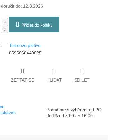
oručit do:
12.8.2026
Přidat do košíku
e
:
Tenisové pletivo
8595068440025
ZEPTAT SE
HLÍDAT
SDÍLET
sme
Poradíme s výběrem od PO
 zakázek
do PA od 8:00 do 16:00.