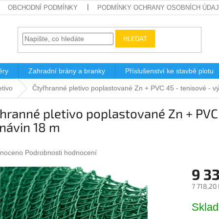
OBCHODNÍ PODMÍNKY
PODMÍNKY OCHRANY OSOBNÍCH ÚDA
HLEDAT
ěry
Zahradní brány a branky
Příslušenství ke stavbě plotu
etivo
Čtyřhranné pletivo poplastované Zn + PVC 45 - tenisové - 
hranné pletivo poplastované Zn + PVC
návin 18 m
né
noceno
Podrobnosti hodnocení
ení
9 3
u
7 718,20
Měrná
Skla
cena:
ek.