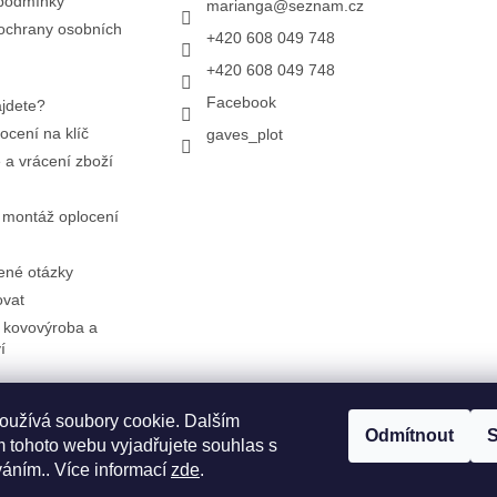
podmínky
marianga
@
seznam.cz
ochrany osobních
+420 608 049 748
+420 608 049 748
Facebook
jdete?
ocení na klíč
gaves_plot
a vrácení zboží
 montáž oplocení
ené otázky
ovat
 kovovýroba a
í
oužívá soubory cookie. Dalším
Facebook
Instagram
Odmítnout
S
 tohoto webu vyjadřujete souhlas s
váním.. Více informací
zde
.