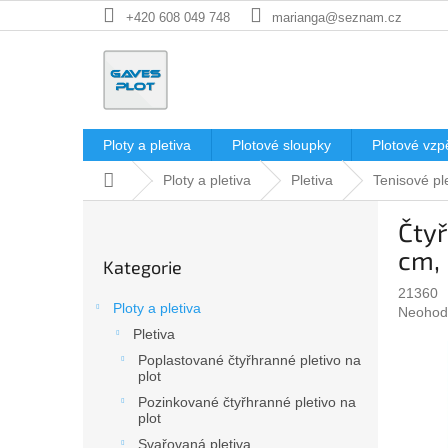
Přejít
+420 608 049 748
marianga@seznam.cz
na
obsah
Ploty a pletiva
Plotové sloupky
Plotové vzp
Domů
Ploty a pletiva
Pletiva
Tenisové pl
P
Čtyř
o
Přeskočit
s
cm, 
Kategorie
kategorie
t
21360
r
Ploty a pletiva
Průměr
Neohod
a
hodnoc
Pletiva
n
produkt
Poplastované čtyřhranné pletivo na
n
je
plot
í
0,0
Pozinkované čtyřhranné pletivo na
p
z
plot
5
a
Svařovaná pletiva
hvězdič