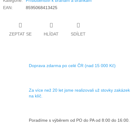
Kategorie
:
Příslušenství k bránám a brankám
EAN
:
8595068413425
ZEPTAT SE
HLÍDAT
SDÍLET
Doprava zdarma po celé ČR (nad 15 000 Kč)
Za více než 20 let jsme realizovali už stovky zakázek
na klíč.
Poradíme s výběrem od PO do PA od 8:00 do 16:00.