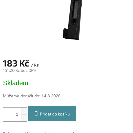
183 Kč
/ ks
151,20 Kč bez DPH
Měrná
Skladem
cena:
Můžeme doručit do:
14.8.2026
Přidat do košíku