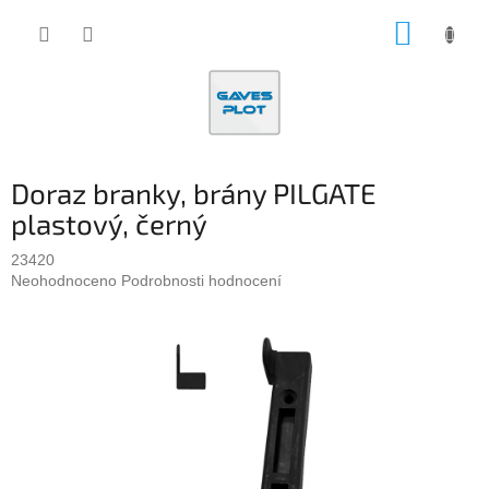
Přejít
NÁKUP
na
obsah
KOŠÍK
Doraz branky, brány PILGATE
plastový, černý
23420
Průměrné
Neohodnoceno
Podrobnosti hodnocení
hodnocení
produktu
je
0,0
z
5
hvězdiček.