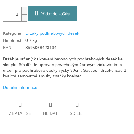
Přidat do košíku
Kategorie
:
Držáky podhrabových desek
Hmotnost
:
0.7 kg
EAN
:
8595068423134
Držák je určený k ukotvení betonových podhrabových desek ke
sloupku 60x40. Je upraven povrchovým žárovým zinkováním a
určen pro podhrabové desky výšky 30cm. Součástí držáku jsou 2
kvalitní samovrtné šrouby značky koelner.
Detailní informace
ZEPTAT SE
HLÍDAT
SDÍLET