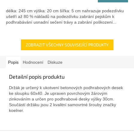
délka: 245 cm výška: 20 cm šířka: 5 cm nahrazuje podezdívku
ušetří až 80 % nákladů na podezdívku zabrání pejskům k
podhrabávání usnadní sečení trávy a zabrání poškození...
ZOBRAZIT VŠECHNY SOUVISEJÍCÍ PRODUKTY
Popis
Hodnocení
Diskuze
Detailní popis produktu
Držák je určený k ukotvení betonových podhrabových desek
ke sloupku 60x40. Je upraven povrchovým žárovým
zinkováním a určen pro podhrabové desky výšky 30cm.
Součástí držáku jsou 2 kvalitní samovrtné šrouby značky
koelner.
Z