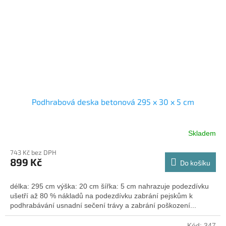
Podhrabová deska betonová 295 x 30 x 5 cm
Skladem
743 Kč bez DPH
899 Kč
Do košíku
délka: 295 cm výška: 20 cm šířka: 5 cm nahrazuje podezdívku
ušetří až 80 % nákladů na podezdívku zabrání pejskům k
podhrabávání usnadní sečení trávy a zabrání poškození...
Kód:
347