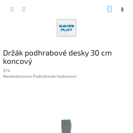
Přejít
NÁKUP
na
obsah
KOŠÍK
Držák podhrabové desky 30 cm
koncový
374
Průměrné
Neohodnoceno
Podrobnosti hodnocení
hodnocení
produktu
je
0,0
z
5
hvězdiček.