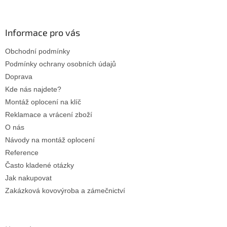
á
p
a
Informace pro vás
t
Obchodní podmínky
í
Podmínky ochrany osobních údajů
Doprava
Kde nás najdete?
Montáž oplocení na klíč
Reklamace a vrácení zboží
O nás
Návody na montáž oplocení
Reference
Často kladené otázky
Jak nakupovat
Zakázková kovovýroba a zámečnictví