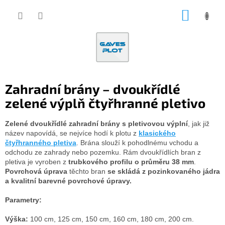
Přejít
NÁKUP
na
obsah
KOŠÍK
Zahradní brány – dvoukřídlé
zelené výplň čtyřhranné pletivo
Zelené dvoukřídlé zahradní brány s pletivovou výplní
, jak již
název napovídá, se nejvíce hodí k plotu z
klasického
čtyřhranného pletiva
. Brána slouží k pohodlnému vchodu a
odchodu ze zahrady nebo pozemku. Rám dvoukřídlích bran z
pletiva je vyroben z
trubkového profilu o průměru 38 mm
.
Povrchová úprava
těchto bran
se skládá z pozinkovaného jádra
a kvalitní barevné povrchové úpravy.
Parametry:
Výška:
100 cm, 125 cm, 150 cm, 160 cm, 180 cm, 200 cm.