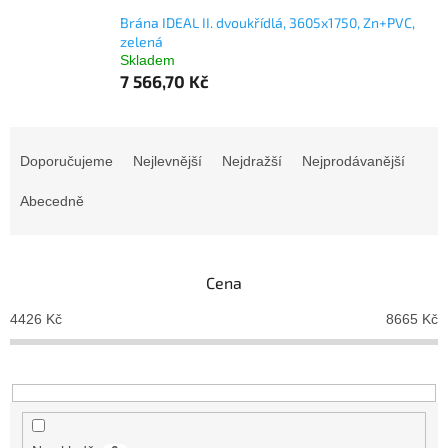
Brána IDEAL II. dvoukřídlá, 3605x1750, Zn+PVC,
zelená
Skladem
7 566,70 Kč
Ř
a
Doporučujeme
Nejlevnější
Nejdražší
Nejprodávanější
z
e
Abecedně
n
í
p
Cena
r
o
4426
Kč
8665
Kč
d
u
k
t
ů