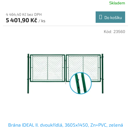
Skladem
4 464,40 Kč bez DPH
Do košíku
5 401,90 Kč
/ ks
Kód:
23560
Brána IDEAL II. dvoukřídlá, 3605x1450, Zn+PVC, zelená