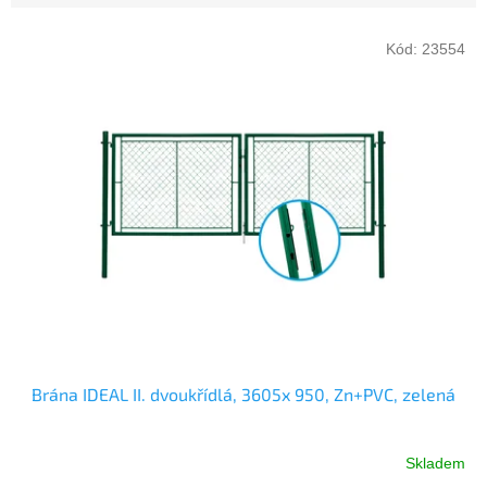
V
Kód:
23554
ý
p
i
s
p
r
o
d
u
k
t
ů
Brána IDEAL II. dvoukřídlá, 3605x 950, Zn+PVC, zelená
Skladem