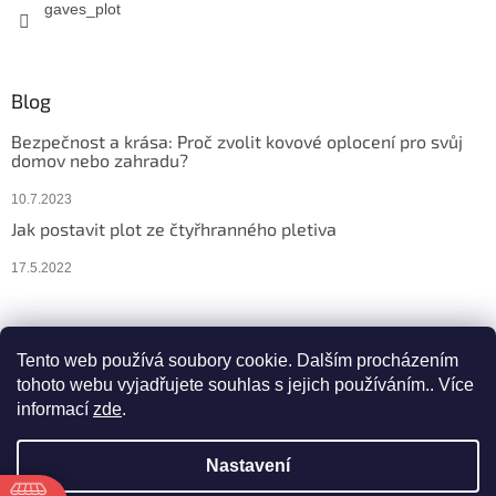
gaves_plot
Blog
Bezpečnost a krása: Proč zvolit kovové oplocení pro svůj
domov nebo zahradu?
10.7.2023
Jak postavit plot ze čtyřhranného pletiva
17.5.2022
Facebook
Instagram
Tento web používá soubory cookie. Dalším procházením
tohoto webu vyjadřujete souhlas s jejich používáním.. Více
informací
zde
.
Vytvořil Shoptet
Nastavení