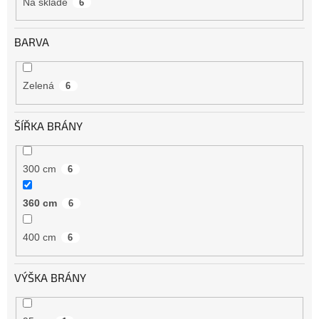
Na skladě
6
BARVA
Zelená
6
ŠÍŘKA BRÁNY
300 cm
6
360 cm
6
400 cm
6
VÝŠKA BRÁNY