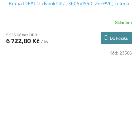
Brána IDEAL II. dvoukřídlá, 3605x1550, Zn+PVC, zelená
Skladem
5 556 Kč bez DPH
Do košíku
6 722,80 Kč
/ ks
Kód:
23566