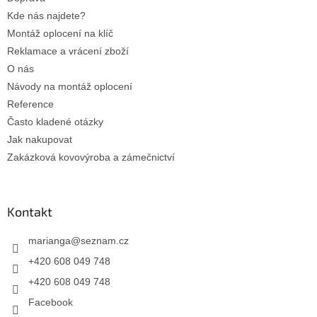
k
Kde nás najdete?
y
Montáž oplocení na klíč
v
ý
Reklamace a vrácení zboží
p
O nás
i
Návody na montáž oplocení
s
u
Reference
Často kladené otázky
Jak nakupovat
Zakázková kovovýroba a zámečnictví
Kontakt
marianga
@
seznam.cz
+420 608 049 748
+420 608 049 748
Facebook