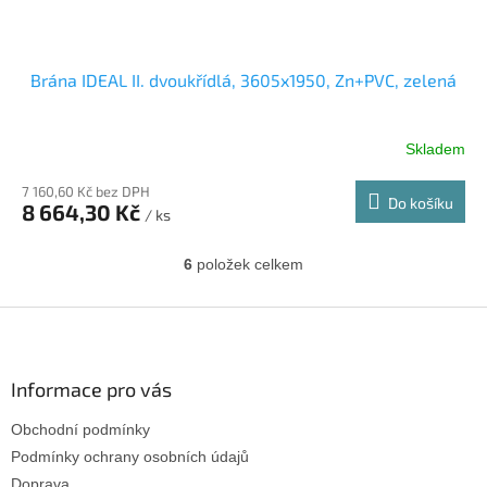
Brána IDEAL II. dvoukřídlá, 3605x1950, Zn+PVC, zelená
Skladem
7 160,60 Kč bez DPH
Do košíku
8 664,30 Kč
/ ks
6
položek celkem
O
v
l
Z
á
á
d
p
a
a
Informace pro vás
c
t
í
Obchodní podmínky
í
p
r
Podmínky ochrany osobních údajů
v
Doprava