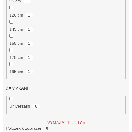
95 cm
1
120 cm
1
145 cm
1
155 cm
1
175 cm
1
195 cm
1
ZAMYKÁNÍ
Univerzální
6
VYMAZAT FILTRY
Položek k zobrazení:
6