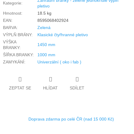
Zahradní branky - zelené jednokřídlé výplň
Kategorie
:
pletivo
Hmotnost
:
18.5 kg
EAN
:
8595068402924
BARVA
:
Zelená
VÝPLŇ BRÁNY
:
Klasické čtyřhranné pletivo
VÝŠKA
1450 mm
BRANKY
:
ŠÍŘKA BRANKY
:
1000 mm
ZAMYKÁNÍ
:
Univerzální ( oko i fab )
ZEPTAT SE
HLÍDAT
SDÍLET
Doprava zdarma po celé ČR (nad 15 000 Kč)