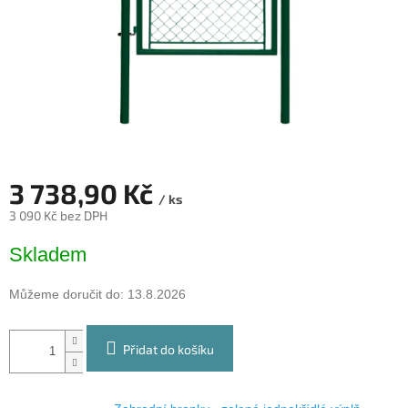
3 738,90 Kč
/ ks
3 090 Kč bez DPH
Měrná
Skladem
cena:
Můžeme doručit do:
13.8.2026
Přidat do košíku