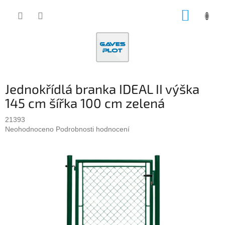
Přejít
NÁKUP
na
obsah
KOŠÍK
Jednokřídlá branka IDEAL II výška
145 cm šířka 100 cm zelená
21393
Průměrné
Neohodnoceno
Podrobnosti hodnocení
hodnocení
produktu
je
0,0
z
5
hvězdiček.