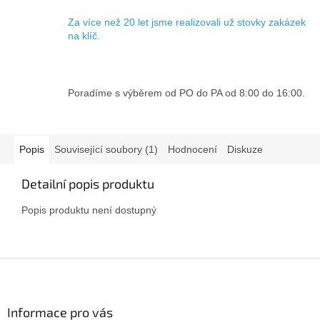
Za více než 20 let jsme realizovali už stovky zakázek
na klíč.
Poradíme s výběrem od PO do PA od 8:00 do 16:00.
Popis
Související soubory (1)
Hodnocení
Diskuze
Detailní popis produktu
Popis produktu není dostupný
Z
á
p
a
Informace pro vás