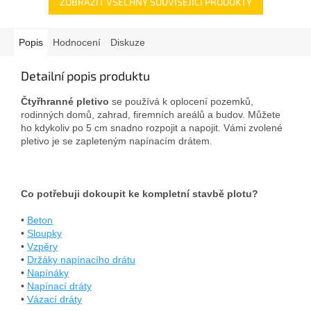
ZOBRAZIT VŠECHNY SOUVISEJÍCÍ PRODUKTY
Popis
Hodnocení
Diskuze
Detailní popis produktu
Čtyřhranné pletivo
se používá k oplocení pozemků,
rodinných domů, zahrad, firemních areálů a budov. Můžete
ho kdykoliv po 5 cm snadno rozpojit a napojit. Vámi zvolené
pletivo je se zapleteným napínacím drátem.
Co potřebuji dokoupit ke kompletní stavbě plotu?
•
Beton
•
Sloupky
•
Vzpěry
•
Držáky napínacího drátu
•
Napínáky
•
Napínací dráty
•
Vázací dráty