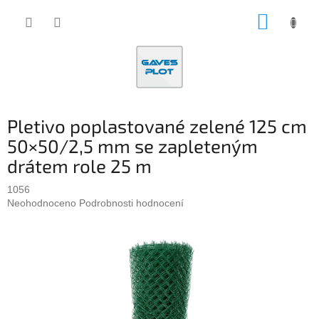
Přejít
NÁKUP
na
obsah
KOŠÍK
Pletivo poplastované zelené 125 cm
50×50/2,5 mm se zapleteným
drátem role 25 m
1056
Průměrné
Neohodnoceno
Podrobnosti hodnocení
hodnocení
produktu
je
0,0
z
5
hvězdiček.