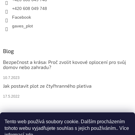
+420 608 049 748
Facebook
gaves_plot
Blog
Bezpečnost a krása: Proč zvolit kovové oplocení pro svůj
domov nebo zahradu?
10.7.2023
Jak postavit plot ze čtyřhranného pletiva
17.5.2022
Facebook
Instagram
Tento web používá soubory cookie. Dalším procházením
tohoto webu vyjadřujete souhlas s jejich používáním.. Více
informací
zde
.