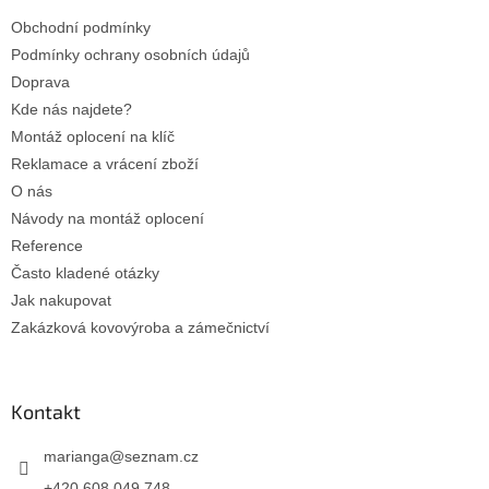
t
Obchodní podmínky
í
Podmínky ochrany osobních údajů
Doprava
Kde nás najdete?
Montáž oplocení na klíč
Reklamace a vrácení zboží
O nás
Návody na montáž oplocení
Reference
Často kladené otázky
Jak nakupovat
Zakázková kovovýroba a zámečnictví
Kontakt
marianga
@
seznam.cz
+420 608 049 748