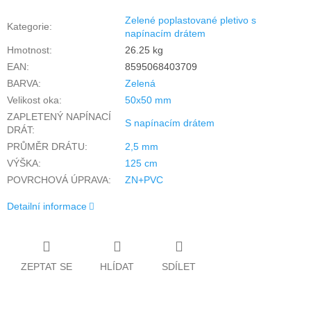
Zelené poplastované pletivo s
Kategorie
:
napínacím drátem
Hmotnost
:
26.25 kg
EAN
:
8595068403709
BARVA
:
Zelená
Velikost oka
:
50x50 mm
ZAPLETENÝ NAPÍNACÍ
S napínacím drátem
DRÁT
:
PRŮMĚR DRÁTU
:
2,5 mm
VÝŠKA
:
125 cm
POVRCHOVÁ ÚPRAVA
:
ZN+PVC
Detailní informace
ZEPTAT SE
HLÍDAT
SDÍLET