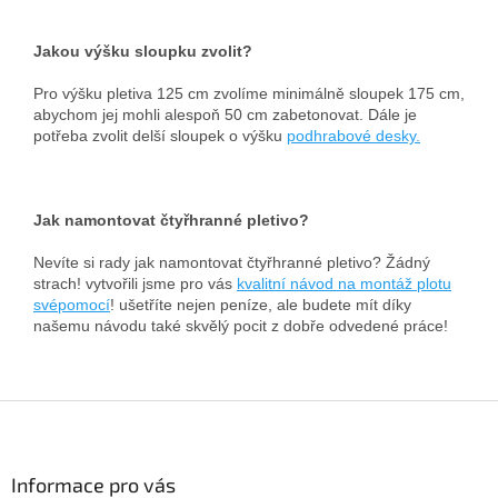
Jakou výšku sloupku zvolit?
Pro výšku pletiva 125 cm zvolíme minimálně sloupek 175 cm,
abychom jej mohli alespoň 50 cm zabetonovat. Dále je
potřeba zvolit delší sloupek o výšku
podhrabové desky.
Jak namontovat čtyřhranné pletivo?
Nevíte si rady jak namontovat čtyřhranné pletivo? Žádný
strach! vytvořili jsme pro vás
kvalitní návod na montáž plotu
svépomocí
! ušetříte nejen peníze, ale budete mít díky
našemu návodu také skvělý pocit z dobře odvedené práce!
Z
á
p
a
Informace pro vás