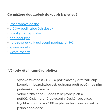
Co můžete dodatečně dokoupit k pletivu?
•
Podhrabové desky
•
držáky podhrabových desek
•
opasky na napínáky
•
napínací tyče
•
nerezová očka k uchycení napínacích tyčí
•
spony rocafix
•
kleště rocafix
Výhody čtyřhranného pletiva
Vysoká životnost - PVC a pozinkovaný drát zaručuje
kompletní bezúdržbovost, ochranu proti povětrnostním
podmínkám a korozi.
Velmi nízká cena - Jeden z nejlevnějších a
nejběžnějších druhů oplocení v české republice.
Rychlost montáže - 100 m pletiva lze nainstalovat za
jedno dopoledne.