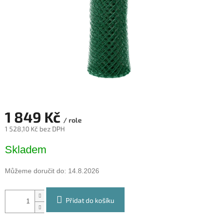
1 849 Kč
/ role
1 528,10 Kč bez DPH
Měrná
Skladem
cena:
Můžeme doručit do:
14.8.2026
Přidat do košíku