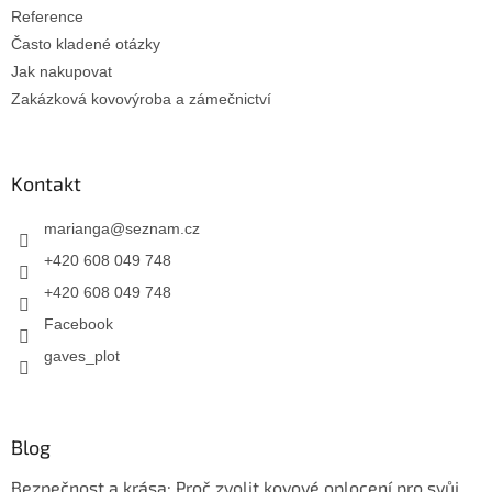
Reference
Často kladené otázky
Jak nakupovat
Zakázková kovovýroba a zámečnictví
Kontakt
marianga
@
seznam.cz
+420 608 049 748
+420 608 049 748
Facebook
gaves_plot
Blog
Bezpečnost a krása: Proč zvolit kovové oplocení pro svůj