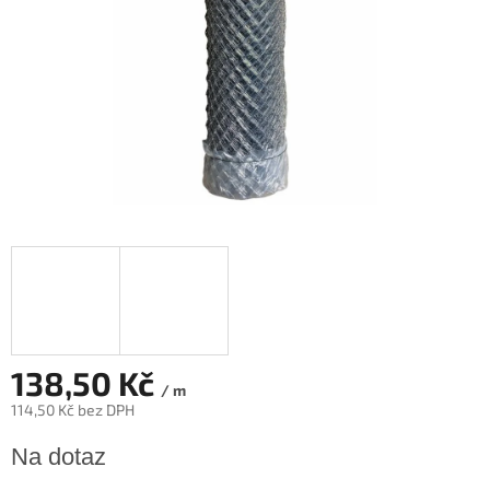
138,50 Kč
/ m
114,50 Kč bez DPH
Měrná
Na dotaz
cena: