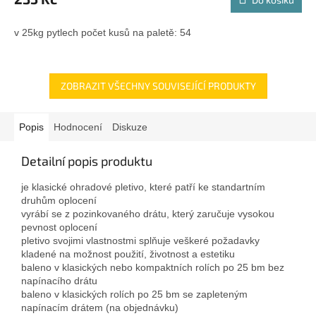
v 25kg pytlech počet kusů na paletě: 54
ZOBRAZIT VŠECHNY SOUVISEJÍCÍ PRODUKTY
Popis
Hodnocení
Diskuze
Detailní popis produktu
je klasické ohradové pletivo, které patří ke standartním
druhům oplocení
vyrábí se z pozinkovaného drátu, který zaručuje vysokou
pevnost oplocení
pletivo svojimi vlastnostmi splňuje veškeré požadavky
kladené na možnost použití, životnost a estetiku
baleno v klasických nebo kompaktních rolích po 25 bm bez
napínacího drátu
baleno v klasických rolích po 25 bm se zapleteným
napínacím drátem (na objednávku)