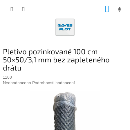
Přejít
NÁKUP
na
obsah
KOŠÍK
Pletivo pozinkované 100 cm
50×50/3,1 mm bez zapleteného
drátu
1188
Průměrné
Neohodnoceno
Podrobnosti hodnocení
hodnocení
produktu
je
0,0
z
5
hvězdiček.