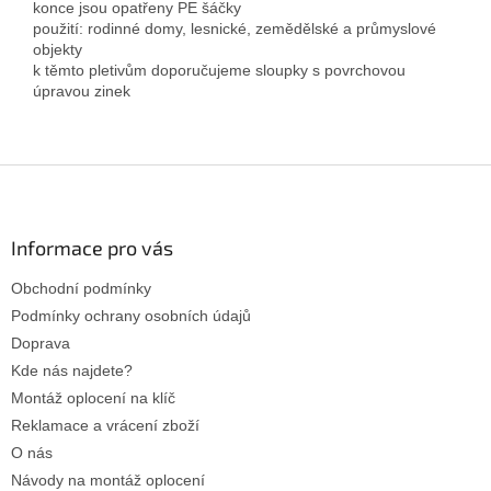
konce jsou opatřeny PE šáčky
použití: rodinné domy, lesnické, zemědělské a průmyslové
objekty
k těmto pletivům doporučujeme sloupky s povrchovou
úpravou zinek
Z
á
p
a
Informace pro vás
t
Obchodní podmínky
í
Podmínky ochrany osobních údajů
Doprava
Kde nás najdete?
Montáž oplocení na klíč
Reklamace a vrácení zboží
O nás
Návody na montáž oplocení