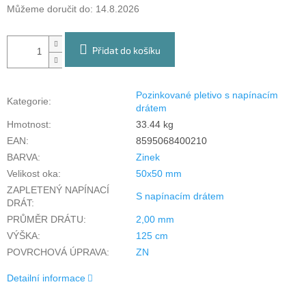
Můžeme doručit do:
14.8.2026
Přidat do košíku
Pozinkované pletivo s napínacím
Kategorie
:
drátem
Hmotnost
:
33.44 kg
EAN
:
8595068400210
BARVA
:
Zinek
Velikost oka
:
50x50 mm
ZAPLETENÝ NAPÍNACÍ
S napínacím drátem
DRÁT
:
PRŮMĚR DRÁTU
:
2,00 mm
VÝŠKA
:
125 cm
POVRCHOVÁ ÚPRAVA
:
ZN
Detailní informace