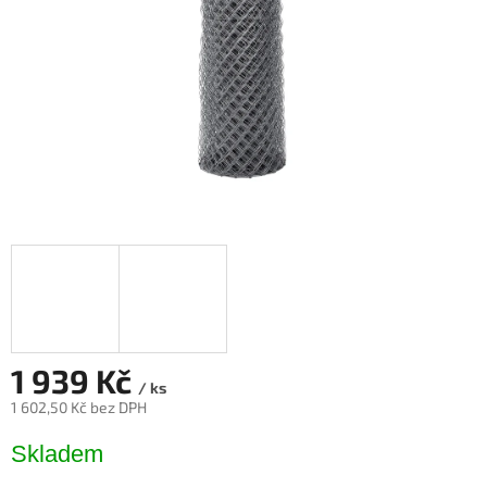
1 939 Kč
/ ks
1 602,50 Kč bez DPH
Měrná
Skladem
cena: