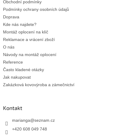
Obchodní podmínky
í
Podmínky ochrany osobních údajů
Doprava
Kde nás najdete?
Montáž oplocení na klíč
Reklamace a vrácení zboží
O nás
Návody na montáž oplocení
Reference
Často kladené otázky
Jak nakupovat
Zakázková kovovýroba a zámečnictví
Kontakt
marianga
@
seznam.cz
+420 608 049 748