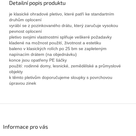
Detailní popis produktu
je klasické ohradové pletivo, které patří ke standartním
druhům oplocení
vyrábí se z pozinkovaného drátu, který zaručuje vysokou
pevnost oplocení
pletivo svojimi vlastnostmi splňuje veškeré požadavky
kladené na možnost použití, životnost a estetiku
baleno v klasických rolích po 25 bm se zapleteným
napínacím drátem (na objednávku)
konce jsou opatřeny PE šáčky
použití: rodinné domy, lesnické, zemědělské a průmyslové
objekty
k těmto pletivům doporučujeme sloupky s povrchovou
úpravou zinek
Z
á
p
a
Informace pro vás
t