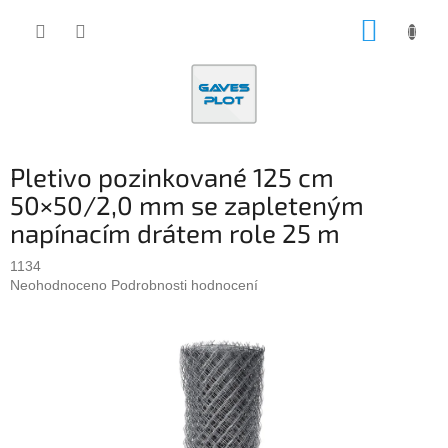
Přejít
NÁKUP
na
obsah
KOŠÍK
Pletivo pozinkované 125 cm
50×50/2,0 mm se zapleteným
napínacím drátem role 25 m
1134
Průměrné
Neohodnoceno
Podrobnosti hodnocení
hodnocení
produktu
je
0,0
z
5
hvězdiček.