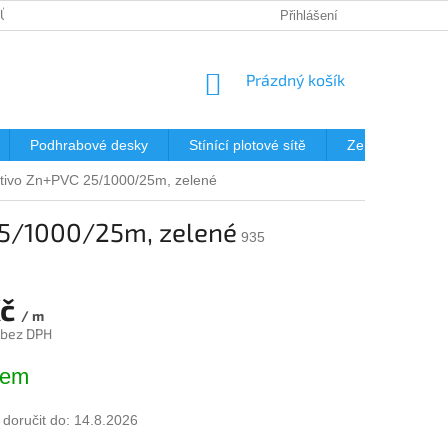
JŮ
DOPRAVA
KDE NÁS NAJDETE?
Přihlášení
MONTÁŽ OPLOCENÍ 
NÁKUPNÍ
Prázdný košík
KOŠÍK
Podhrabové desky
Stínící plotové sítě
Zemní vruty
etivo Zn+PVC 25/1000/25m, zelené
25/1000/25m, zelené
935
Kč
/ m
 bez DPH
dem
oručit do:
14.8.2026