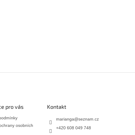
e pro vás
Kontakt
podmínky
marianga
@
seznam.cz
ochrany osobních
+420 608 049 748