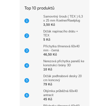
Top 10 produktů
Samovrtný šroub ( TEX ) 6,3
x 25 mm Koelner/Rawlplug
3,50 Kč
Držák napínacího drátu +
TEX
5 Kč
Příchytka třmenová 60x40
mm - černá
46,50 Kč
Nerezová příchytka panelů ke
konstrukci brány 3D
10 Kč
Držák podhrabové desky 20
cm koncový
79 Kč
Objímka průběžná 60x40
antracit
45 Kč
Příchytka třmenová 60x60