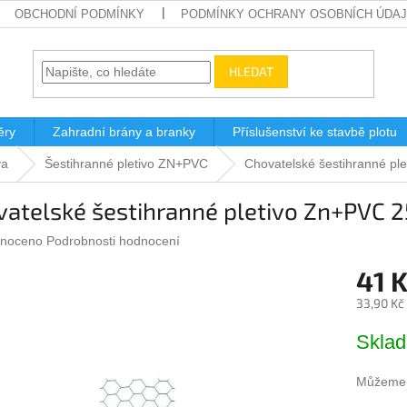
OBCHODNÍ PODMÍNKY
PODMÍNKY OCHRANY OSOBNÍCH ÚDA
HLEDAT
ěry
Zahradní brány a branky
Příslušenství ke stavbě plotu
va
Šestihranné pletivo ZN+PVC
Chovatelské šestihranné pl
vatelské šestihranné pletivo Zn+PVC 
né
noceno
Podrobnosti hodnocení
ení
41 
u
33,90 Kč
Měrná
Skla
cena:
ek.
Můžeme d