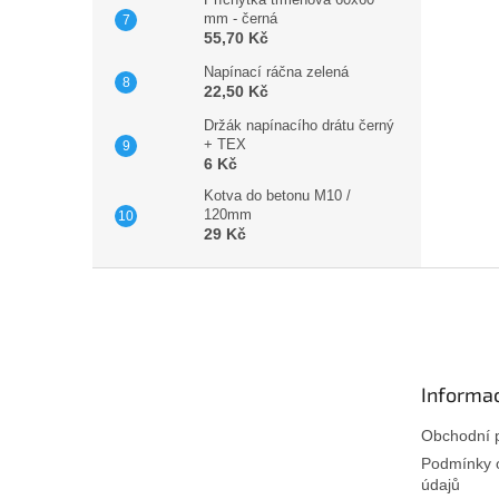
mm - černá
55,70 Kč
Napínací ráčna zelená
22,50 Kč
Držák napínacího drátu černý
+ TEX
6 Kč
Kotva do betonu M10 /
120mm
29 Kč
Z
á
p
a
t
Informac
í
Obchodní 
Podmínky 
údajů