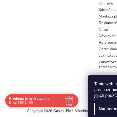
Doprava
Kde nás na
Montáž opl
Reklamace 
O nás
Návody na
Reference
Často klad
Jak nakup
Zakázková
zámečnictv
Tento web p
procházením
jejich použí
Prodejna je nyní zavřena
Navštivte nás osobně
Dnes 7:00-14:00
Skrýt
Čas
Pauza
Nastaven
Copyright 2026
Gaves-Plot
. Všechna práva vyhrazen
Po
7:00 - 15:30
11:30 - 12:00