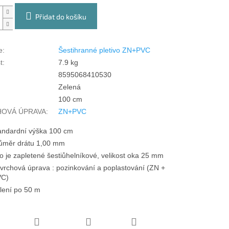
Přidat do košíku
e
:
Šestihranné pletivo ZN+PVC
t
:
7.9 kg
8595068410530
Zelená
100 cm
OVÁ ÚPRAVA
:
ZN+PVC
andardní výška 100 cm
ůměr drátu 1,00 mm
o je zapletené šestiůhelníkové, velikost oka 25 mm
vrchová úprava : pozinkování a poplastování (ZN +
C)
lení po 50 m