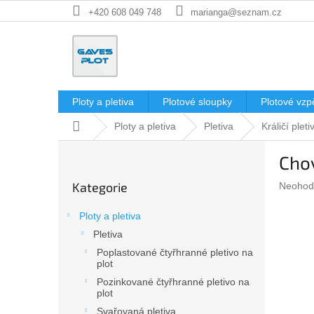
Přejít
+420 608 049 748
marianga@seznam.cz
na
obsah
Ploty a pletiva
Plotové sloupky
Plotové vzp
Domů
Ploty a pletiva
Pletiva
Králičí pleti
P
Cho
o
Přeskočit
s
Kategorie
Průměr
Neohod
kategorie
t
hodnoc
r
produkt
Ploty a pletiva
a
je
Pletiva
n
0,0
z
Poplastované čtyřhranné pletivo na
n
plot
5
í
hvězdič
Pozinkované čtyřhranné pletivo na
p
plot
a
Svařovaná pletiva