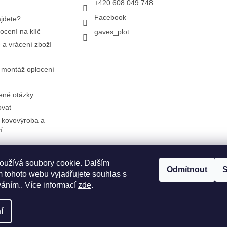
+420 608 049 748
Facebook
jdete?
ocení na klíč
gaves_plot
a vrácení zboží
 montáž oplocení
ené otázky
ovat
 kovovýroba a
í
oužívá soubory cookie. Dalším
Facebook
Instagram
Odmítnout
S
 tohoto webu vyjadřujete souhlas s
váním.. Více informací
zde
.
í
a.
Upravit nastavení cookies