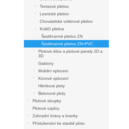
n
Tenisové pletivo
e
l
Lesnické pletivo
Chovatelské voliérové pletivo
Králičí pletiva
Šestihranné pletivo ZN
Šestihranné pletivo ZN+PVC
Plotové dílce a plotové panely 2D a
3D
Gabiony
Mobilní oplocení
Kovové oplocení
Hliníkové ploty
Betonové ploty
Plotové sloupky
Plotové vzpěry
Zahradní brány a branky
Příslušenství ke stavbě plotu