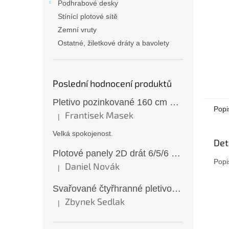
Podhrabové desky
Stínící plotové sítě
Zemní vruty
Ostatné, žiletkové dráty a bavolety
Poslední hodnocení produktů
Pletivo pozinkované 160 cm 50×50/2,5 mm bez zapleteného drátu
Popi
Frantisek Masek
|
Hodnocení produktu je 5 z 5 hvězdiček.
Velká spokojenost.
Det
Plotové panely 2D drát 6/5/6 mm antracit 163 cm
Popi
Daniel Novák
|
Hodnocení produktu je 5 z 5 hvězdiček.
Svařované čtyřhranné pletivo ZN oko 6x6 mm Ø 0,65 mm 100 cm
Zbynek Sedlak
|
Hodnocení produktu je 5 z 5 hvězdiček.