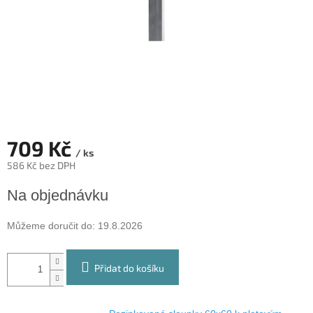
709 Kč
/ ks
586 Kč bez DPH
Měrná
Na objednávku
cena:
Můžeme doručit do:
19.8.2026
Přidat do košíku