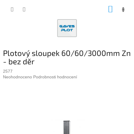
Přejít
NÁKUP
na
obsah
KOŠÍK
Plotový sloupek 60/60/3000mm Zn
- bez děr
2577
Průměrné
Neohodnoceno
Podrobnosti hodnocení
hodnocení
produktu
je
0,0
z
5
hvězdiček.