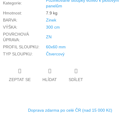
Pozinkované sloupky 60x60 k plotovým
Kategorie
:
panelům
Hmotnost
:
7.9 kg
BARVA
:
Zinek
VÝŠKA
:
300 cm
POVRCHOVÁ
ZN
ÚPRAVA
:
PROFIL SLOUPKU
:
60x60 mm
TYP SLOUPKU
:
Čtvercový
ZEPTAT SE
HLÍDAT
SDÍLET
Doprava zdarma po celé ČR (nad 15 000 Kč)