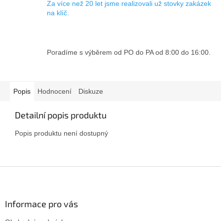
Za více než 20 let jsme realizovali už stovky zakázek
na klíč.
Poradíme s výběrem od PO do PA od 8:00 do 16:00.
Popis
Hodnocení
Diskuze
Detailní popis produktu
Popis produktu není dostupný
Z
á
p
a
Informace pro vás
t