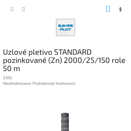
Přejít
NÁKUP
na
obsah
KOŠÍK
Uzlové pletivo STANDARD
pozinkované (Zn) 2000/25/150 role
50 m
2391
Průměrné
Neohodnoceno
Podrobnosti hodnocení
hodnocení
produktu
je
0,0
z
5
hvězdiček.