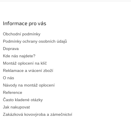
Z
á
p
a
Informace pro vás
t
Obchodní podmínky
í
Podmínky ochrany osobních údajů
Doprava
Kde nás najdete?
Montáž oplocení na klíč
Reklamace a vrácení zboží
O nás
Návody na montáž oplocení
Reference
Často kladené otázky
Jak nakupovat
Zakázková kovovýroba a zámečnictví