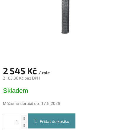
2 545 Kč
/ role
2 103,30 Kč bez DPH
Měrná
Skladem
cena:
Můžeme doručit do:
17.8.2026
Přidat do košíku