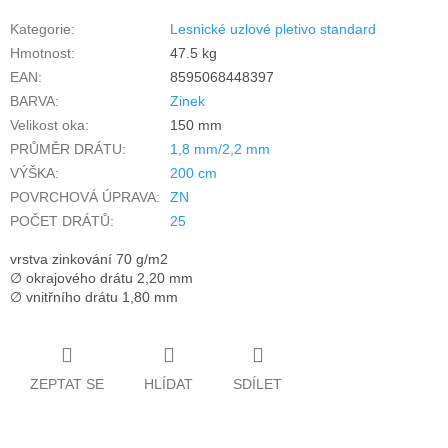
Kategorie
:
Lesnické uzlové pletivo standard
Hmotnost
:
47.5 kg
EAN
:
8595068448397
BARVA
:
Zinek
Velikost oka
:
150 mm
PRŮMĚR DRÁTU
:
1,8 mm/2,2 mm
VÝŠKA
:
200 cm
POVRCHOVÁ ÚPRAVA
:
ZN
POČET DRÁTŮ
:
25
vrstva zinkování 70 g/m2
∅ okrajového drátu 2,20 mm
∅ vnitřního drátu 1,80 mm
ZEPTAT SE
HLÍDAT
SDÍLET