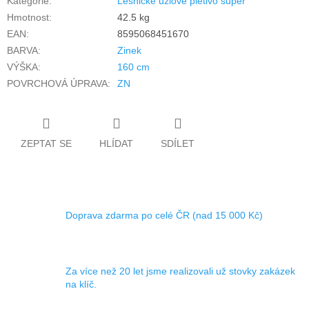
Kategorie
:
Lesnické uzlové pletivo super
Hmotnost
:
42.5 kg
EAN
:
8595068451670
BARVA
:
Zinek
VÝŠKA
:
160 cm
POVRCHOVÁ ÚPRAVA
:
ZN
ZEPTAT SE
HLÍDAT
SDÍLET
Doprava zdarma po celé ČR (nad 15 000 Kč)
Za více než 20 let jsme realizovali už stovky zakázek
na klíč.