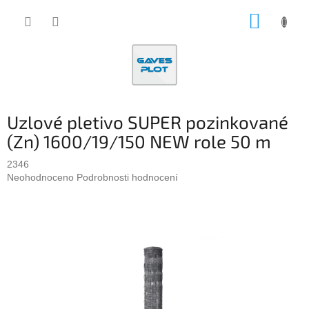
Přejít
NÁKUP
na
obsah
KOŠÍK
Uzlové pletivo SUPER pozinkované
(Zn) 1600/19/150 NEW role 50 m
2346
Průměrné
Neohodnoceno
Podrobnosti hodnocení
hodnocení
produktu
je
0,0
z
5
hvězdiček.