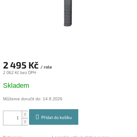
2 495 Kč
/ role
2 062 Kč bez DPH
Měrná
Skladem
cena:
Můžeme doručit do:
14.8.2026
Přidat do košíku