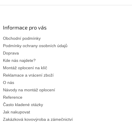
Z
á
p
a
Informace pro vás
t
Obchodní podmínky
í
Podmínky ochrany osobních údajů
Doprava
Kde nás najdete?
Montáž oplocení na klíč
Reklamace a vrácení zboží
O nás
Návody na montáž oplocení
Reference
Často kladené otázky
Jak nakupovat
Zakázková kovovýroba a zámečnictví