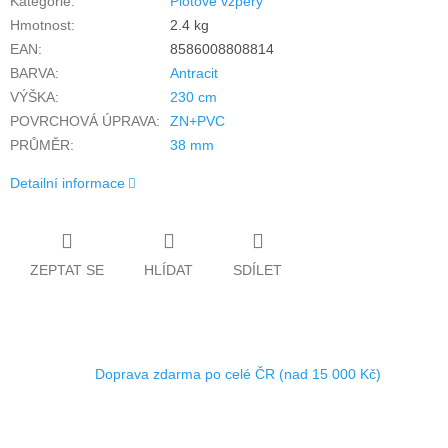
Kategorie
:
Plotové vzpěry
Hmotnost
:
2.4 kg
EAN
:
8586008808814
BARVA
:
Antracit
VÝŠKA
:
230 cm
POVRCHOVÁ ÚPRAVA
:
ZN+PVC
PRŮMĚR
:
38 mm
Detailní informace
ZEPTAT SE
HLÍDAT
SDÍLET
Doprava zdarma po celé ČR (nad 15 000 Kč)