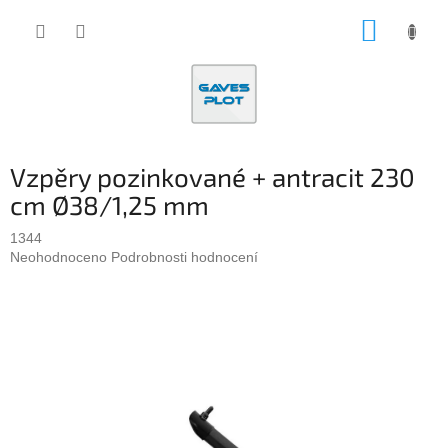
Přejít
NÁKUP
na
obsah
KOŠÍK
Vzpěry pozinkované + antracit 230
cm Ø38/1,25 mm
1344
Průměrné
Neohodnoceno
Podrobnosti hodnocení
hodnocení
produktu
je
0,0
z
5
hvězdiček.