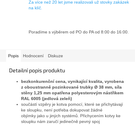
Za více než 20 let jsme realizovali už stovky zakázek
na klíč.
Poradíme s výběrem od PO do PA od 8:00 do 16:00.
Popis
Hodnocení
Diskuze
Detailní popis produktu
bezkonkurenční cena, vynikající kvalita, vyrobena
z oboustranně pozinkované trubky Ø 38 mm, síla
stěny 1,25 mm opatřena polyesterovým nástřikem
RAL 6005 (jedlová zeleň)
součástí vzpěry je kotva pomocí, které se přichytávají
ke sloupku,
není potřeba dokupovat žádné
objímky
jako u jiných systémů. Přichycením kotvy ke
sloupku nám zaručí jedinečně pevný spoj