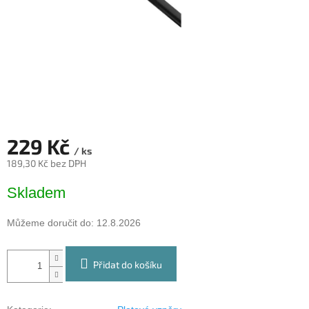
229 Kč
/ ks
189,30 Kč bez DPH
Měrná
Skladem
cena:
Můžeme doručit do:
12.8.2026
Přidat do košíku