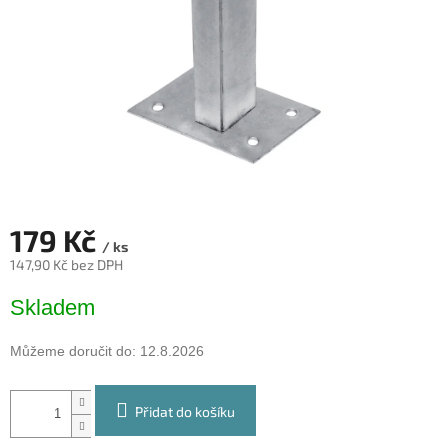
179 Kč
/ ks
147,90 Kč bez DPH
Měrná
Skladem
cena:
Můžeme doručit do:
12.8.2026
Přidat do košíku