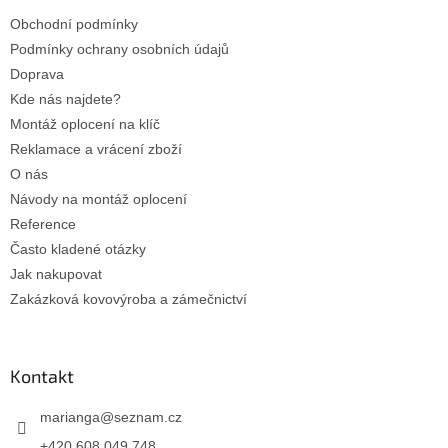
t
Obchodní podmínky
í
Podmínky ochrany osobních údajů
Doprava
Kde nás najdete?
Montáž oplocení na klíč
Reklamace a vrácení zboží
O nás
Návody na montáž oplocení
Reference
Často kladené otázky
Jak nakupovat
Zakázková kovovýroba a zámečnictví
Kontakt
marianga
@
seznam.cz
+420 608 049 748