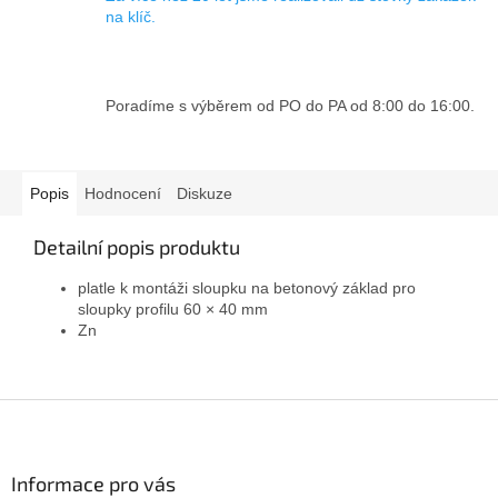
na klíč.
Poradíme s výběrem od PO do PA od 8:00 do 16:00.
Popis
Hodnocení
Diskuze
Detailní popis produktu
platle k montáži sloupku na betonový základ pro
sloupky profilu 60 × 40 mm
Zn
Z
á
p
a
Informace pro vás