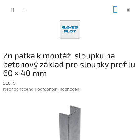
Přejít
NÁKUP
na
obsah
KOŠÍK
Zn patka k montáži sloupku na
betonový základ pro sloupky profilu
60 × 40 mm
21049
Průměrné
Neohodnoceno
Podrobnosti hodnocení
hodnocení
produktu
je
0,0
z
5
hvězdiček.