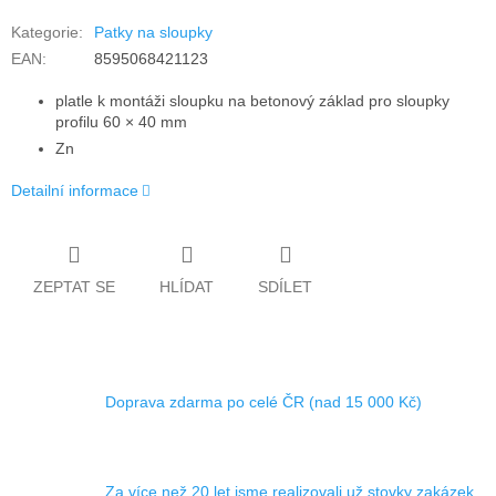
Kategorie
:
Patky na sloupky
EAN
:
8595068421123
platle k montáži sloupku na betonový základ pro sloupky
profilu 60 × 40 mm
Zn
Detailní informace
ZEPTAT SE
HLÍDAT
SDÍLET
Doprava zdarma po celé ČR (nad 15 000 Kč)
Za více než 20 let jsme realizovali už stovky zakázek