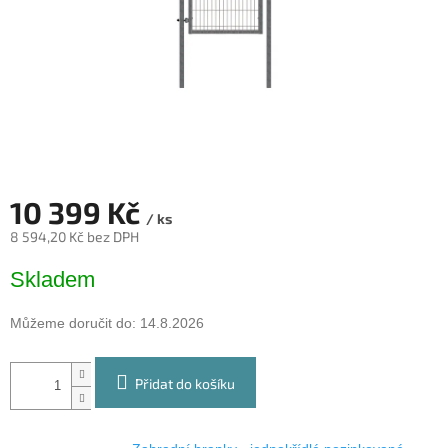
10 399 Kč
/ ks
8 594,20 Kč bez DPH
Měrná
Skladem
cena:
Můžeme doručit do:
14.8.2026
Přidat do košíku