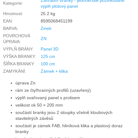
Zahradní branky - jednokřídlé pozinkované
Kategorie
:
výplň plotový panel
Hmotnost
:
25.2 kg
EAN
:
8595068451199
BARVA
:
Zinek
POVRCHOVÁ
ZN
ÚPRAVA
:
VÝPLŇ BRÁNY
:
Panel 3D
VÝŠKA BRANKY
:
125 cm
ŠÍŘKA BRANKY
:
100 cm
ZAMYKÁNÍ
:
Zámek + klika
úprava Zn
rám ze čtyřhranných profilů (uzavřený)
výplň svařovaný panel s prolisem
velikost ok 50 × 200 mm
součástí branky jsou 2 sloupky včetně kloubových
stavitelných závěsů
součástí je zámek FAB, hliníková klika a plastový doraz
branky