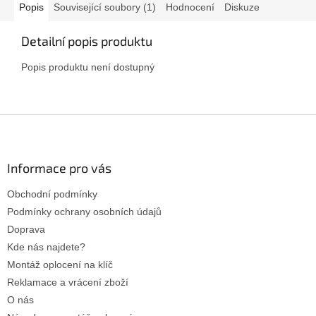
Popis
Související soubory (1)
Hodnocení
Diskuze
Detailní popis produktu
Popis produktu není dostupný
Z
á
p
a
Informace pro vás
t
Obchodní podmínky
í
Podmínky ochrany osobních údajů
Doprava
Kde nás najdete?
Montáž oplocení na klíč
Reklamace a vrácení zboží
O nás