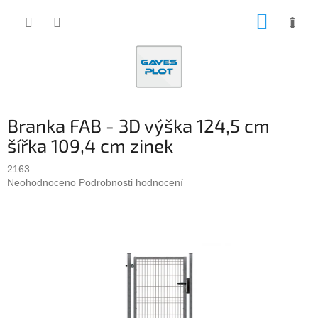
Přejít
NÁKUP
na
obsah
KOŠÍK
Branka FAB - 3D výška 124,5 cm
šířka 109,4 cm zinek
2163
Průměrné
Neohodnoceno
Podrobnosti hodnocení
hodnocení
produktu
je
0,0
z
5
hvězdiček.