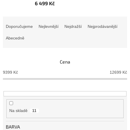
6 499 Kč
Ř
a
Doporučujeme
Nejlevnější
Nejdražší
Nejprodávanější
z
e
Abecedně
n
í
p
Cena
r
o
9399
Kč
12699
Kč
d
u
k
t
ů
Na skladě
11
BARVA