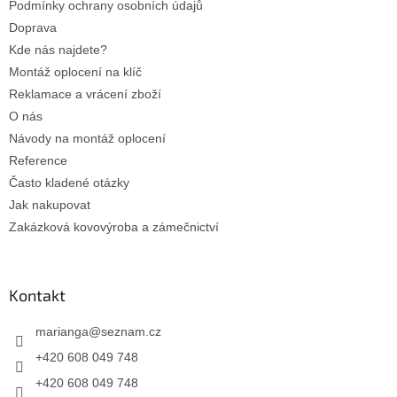
r
Podmínky ochrany osobních údajů
v
Doprava
k
Kde nás najdete?
y
Montáž oplocení na klíč
v
ý
Reklamace a vrácení zboží
p
O nás
i
Návody na montáž oplocení
s
u
Reference
Často kladené otázky
Jak nakupovat
Zakázková kovovýroba a zámečnictví
Kontakt
marianga
@
seznam.cz
+420 608 049 748
+420 608 049 748