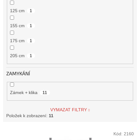
125 cm
1
155 cm
1
175 cm
1
205 cm
1
ZAMYKÁNÍ
Zámek + klika
11
VYMAZAT FILTRY
Položek k zobrazení:
11
V
Kód:
2160
ý