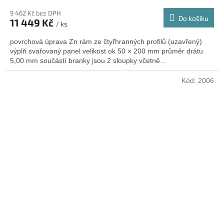
9 462 Kč bez DPH
Do košíku
11 449 Kč
/ ks
povrchová úprava Zn rám ze čtyřhranných profilů (uzavřený)
výplň svařovaný panel velikost ok 50 × 200 mm průměr drátu
5,00 mm součástí branky jsou 2 sloupky včetně...
Kód:
2006