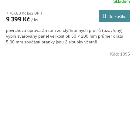
Skladem
7 767,80 Kč bez DPH
Do košíku
9 399 Kč
/ ks
povrchová úprava Zn rám ze čtyřhranných profilů (uzavřený)
výplň svařovaný panel velikost ok 50 × 200 mm průměr drátu
5,00 mm součástí branky jsou 2 sloupky včetně...
Kód:
1995