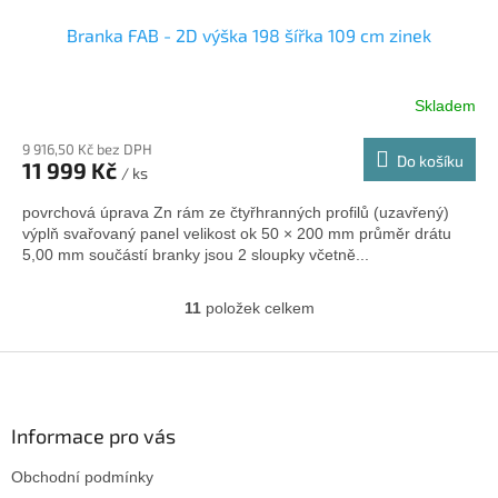
Branka FAB - 2D výška 198 šířka 109 cm zinek
Skladem
9 916,50 Kč bez DPH
Do košíku
11 999 Kč
/ ks
povrchová úprava Zn rám ze čtyřhranných profilů (uzavřený)
výplň svařovaný panel velikost ok 50 × 200 mm průměr drátu
5,00 mm součástí branky jsou 2 sloupky včetně...
11
položek celkem
O
v
l
Z
á
á
d
p
a
a
Informace pro vás
c
t
í
Obchodní podmínky
í
p