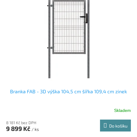
p
i
s
p
r
o
d
u
k
t
ů
Branka FAB - 3D výška 104,5 cm šířka 109,4 cm zinek
Skladem
8 181 Kč bez DPH
Do košíku
9 899 Kč
/ ks