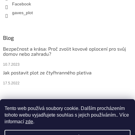
Facebook
gaves_plot
Blog
Bezpečnost a krása: Proč zvolit kovové oplocení pro svůj
domov nebo zahradu?
10.7.2023
Jak postavit plot ze čtyřhranného pletiva
17.5.2022
Facebook
Instagram
Tento web používá soubory cookie. Dalším procházením
tohoto webu vyjadřujete souhlas s jejich používáním.. Více
informací
zde
.
Vytvořil Shoptet