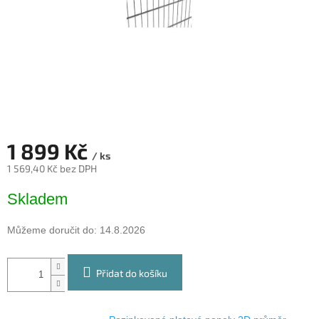
1 899 Kč
/ ks
1 569,40 Kč bez DPH
Měrná
Skladem
cena:
Můžeme doručit do:
14.8.2026
Přidat do košíku