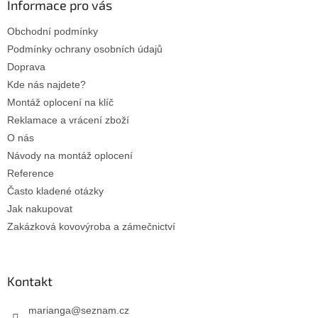
a
Informace pro vás
t
Obchodní podmínky
í
Podmínky ochrany osobních údajů
Doprava
Kde nás najdete?
Montáž oplocení na klíč
Reklamace a vrácení zboží
O nás
Návody na montáž oplocení
Reference
Často kladené otázky
Jak nakupovat
Zakázková kovovýroba a zámečnictví
Kontakt
marianga
@
seznam.cz