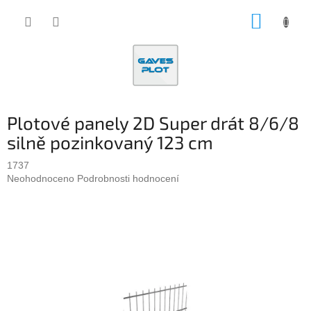
Přejít
NÁKUP
na
obsah
KOŠÍK
Plotové panely 2D Super drát 8/6/8
silně pozinkovaný 123 cm
1737
Průměrné
Neohodnoceno
Podrobnosti hodnocení
hodnocení
produktu
je
0,0
z
5
hvězdiček.