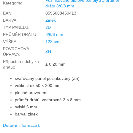
Pozinkované plotové panely 2D průměr
Kategorie
:
drátu 8/6/8 mm
EAN
:
8595068450413
BARVA
:
Zinek
TYP PANELU
:
2D
PRŮMĚR DRÁTU
:
8/6/6 mm
VÝŠKA
:
123 cm
POVRCHOVÁ
ZN
ÚPRAVA
:
Přípustná odchylka
± 0,20 mm
drátu:
:
svařovaný panel pozinkovaný (Zn)
velikost ok 50 × 200 mm
ploché provedení
průměr drátů: vodorovné 2 × 8 mm
svislé 6 mm
barva: zinek
Detailní informace