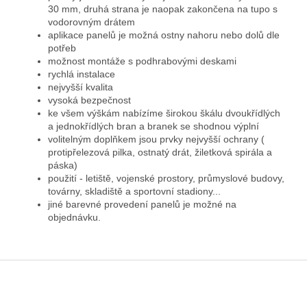
30 mm, druhá strana je naopak zakončena na tupo s
vodorovným drátem
aplikace panelů je možná ostny nahoru nebo dolů dle
potřeb
možnost montáže s podhrabovými deskami
rychlá instalace
nejvyšší kvalita
vysoká bezpečnost
ke všem výškám nabízíme širokou škálu dvoukřídlých
a jednokřídlých bran a branek se shodnou výplní
volitelným doplňkem jsou prvky nejvyšší ochrany (
protipřelezová pilka, ostnatý drát, žiletková spirála a
páska)
použití - letiště, vojenské prostory, průmyslové budovy,
továrny, skladiště a sportovní stadiony...
jiné barevné provedení panelů je možné na
objednávku.
Z
á
p