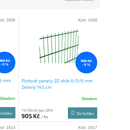
ód:
1605
Kód:
1608
869 Kč
999 Kč
–9 %
–9 %
/6 mm
Plotové panely 2D drát 6/5/6 mm
Zelený 143 cm
Skladem
Skladem
747,90 Kč bez DPH
 košíku
Do košíku
905 Kč
/ ks
ód:
1614
Kód:
1617