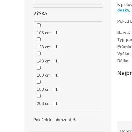
n
K ploto
e
desky
,
VÝŠKA
l
Pokud b
Barva
:
103 cm
1
Typ pa
Průměr
123 cm
1
Výška
:
Délka
143 cm
1
Nejpr
163 cm
1
183 cm
1
203 cm
1
Položek k zobrazení:
6
Ř
a
Dopor