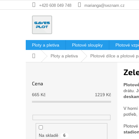
Přejít
+420 608 049 748
marianga@seznam.cz
na
obsah
Ploty a pletiva
Plotové sloupky
Plotové vzp
Domů
Ploty a pletiva
Plotové dílce a plotové 
P
Zel
o
s
Cena
Plotové
t
drátu. 
r
665
Kč
1219
Kč
deskam
a
n
V horní
n
potřeb,
í
p
Plotové 
stadion
a
Na skladě
6