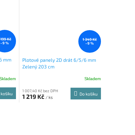
 199 Kč
1 349 Kč
–9 %
–9 %
/6 mm
Plotové panely 2D drát 6/5/6 mm
Zelený 203 cm
Skladem
Skladem
1 007,40 Kč bez DPH
 košíku
Do košíku
1 219 Kč
/ ks