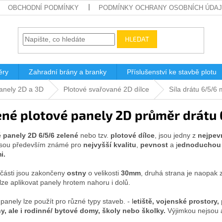
OBCHODNÍ PODMÍNKY
PODMÍNKY OCHRANY OSOBNÍCH ÚDA
HLEDAT
ěry
Zahradní brány a branky
Příslušenství ke stavbě plotu
panely 2D a 3D
Plotové svařované 2D dílce
Síla drátu 6/5/6
ené plotové panely 2D průměr drátu
 panely 2D 6/5/6 zelené
nebo tzv.
plotové dílce
, jsou jedny z
nejpevn
Jsou především známé pro
nejvyšší kvalitu
,
pevnost
a j
ednoduchou i
i.
 části jsou zakončeny
ostny
o velikosti
30mm
, druhá strana je naopak
 lze aplikovat panely hrotem nahoru i dolů.
panely lze použít pro různé typy staveb. - l
etiště, vojenské prostory,
y, ale i rodinné/ bytové domy, školy nebo školky.
Výjimkou nejsou 