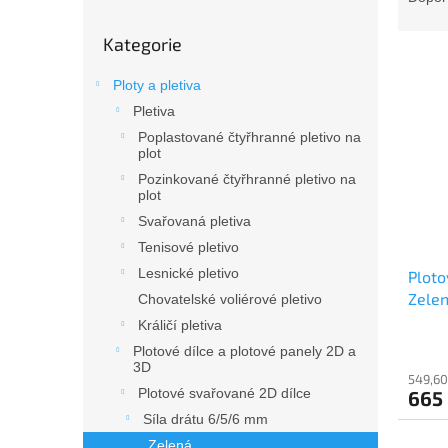
z
Přeskočit
e
Kategorie
kategorie
V
n
ý
í
Ploty a pletiva
p
p
Pletiva
i
r
Poplastované čtyřhranné pletivo na
s
o
plot
p
d
Pozinkované čtyřhranné pletivo na
r
u
plot
o
k
Svařovaná pletiva
d
t
Tenisové pletivo
u
ů
Lesnické pletivo
Ploto
k
Zelen
t
Chovatelské voliérové pletivo
ů
Králičí pletiva
Plotové dílce a plotové panely 2D a
3D
549,60
Plotové svařované 2D dílce
665
Síla drátu 6/5/6 mm
Zelená