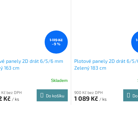
1 119 Kč
1
–9 %
vé panely 2D drát 6/5/6 mm
Plotové panely 2D drát 6/5
ý 163 cm
Zelený 183 cm
Skladem
Průměrné
hodnocení
 Kč bez DPH
900 Kč bez DPH
produktu
Do košíku
Do
2 Kč
1 089 Kč
je
/ ks
/ ks
5,0
z
O
5
v
hvězdiček.
l
á
d