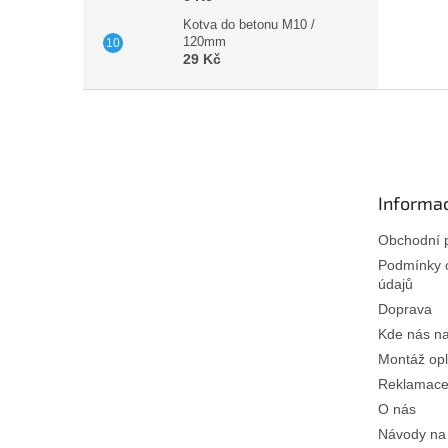
Kotva do betonu M10 /
120mm
29 Kč
Z
á
p
a
t
Informac
í
Obchodní 
Podmínky 
údajů
Doprava
Kde nás na
Montáž opl
Reklamace 
O nás
Návody na