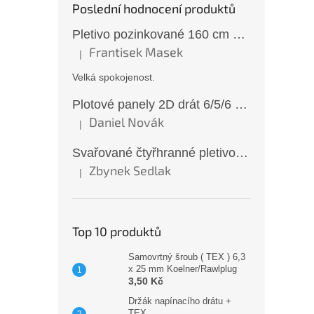
Poslední hodnocení produktů
Pletivo pozinkované 160 cm 50×50/2,5 mm bez zapleteného drátu
Frantisek Masek
|
Hodnocení produktu je 5 z 5 hvězdiček.
Velká spokojenost.
Plotové panely 2D drát 6/5/6 mm antracit 163 cm
Daniel Novák
|
Hodnocení produktu je 5 z 5 hvězdiček.
Svařované čtyřhranné pletivo ZN oko 6x6 mm Ø 0,65 mm 100 cm
Zbynek Sedlak
|
Hodnocení produktu je 5 z 5 hvězdiček.
Top 10 produktů
Samovrtný šroub ( TEX ) 6,3
x 25 mm Koelner/Rawlplug
3,50 Kč
Držák napínacího drátu +
TEX