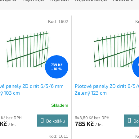
Kód:
1602
K
739 Kč
–10 %
vé panely 2D drát 6/5/6 mm
Plotové panely 2D drát 6/5
ý 103 cm
Zelený 123 cm
Skladem
 Kč bez DPH
648,80 Kč bez DPH
Do košíku
Do
 Kč
785 Kč
/ ks
/ ks
Kód:
1611
K