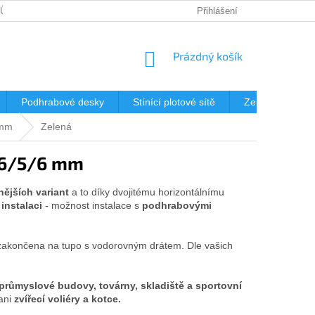
JŮ
DOPRAVA
KDE NÁS NAJDETE?
Přihlášení
MONTÁŽ OPLOCENÍ 
NÁKUPNÍ
Prázdný košík
KOŠÍK
Podhrabové desky
Stínící plotové sítě
Zemní vruty
 mm
Zelená
 6/5/6 mm
ějších variant
a to díky dvojitému horizontálnímu
nstalaci
- možnost instalace s
podhrabovými
 zakončena na tupo s vodorovným drátem. Dle vašich
 průmyslové budovy, továrny, skladiště a sportovní
ani
zvířecí voliéry a kotce.