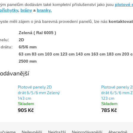
vým panelům dodávám také kompletní příslušenství jako jsou
plotové 
příchytky
,
brány
a
branky.
yste měli zájem o jiná barevná provedení panelů, lze nás
kontaktovat
Zelená ( Ral 6005 )
nelu
:
2D
 drátu
:
6/5/6 mm
63 cm 83 cm 103 cm 123 cm 143 cm 163 cm 183 cm 203 
2500 mm
odávanější
Plotové panely 2D
Plotové panely 
drát 6/5/6 mm Zelený
drát 6/5/6 mm Z
143 cm
123 cm
Skladem
Skladem
905 Kč
785 Kč
učujeme
Nejlevnější
Nejdražší
Nejprodávanější
Abecedně