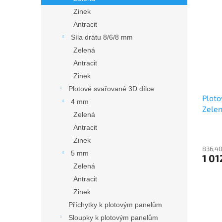
Zinek
Antracit
Síla drátu 8/6/8 mm
Zelená
Antracit
Zinek
Plotové svařované 3D dílce
Ploto
4 mm
Zelen
Zelená
Antracit
Zinek
836,40
5 mm
1 01
Zelená
Antracit
Zinek
Příchytky k plotovým panelům
Sloupky k plotovým panelům