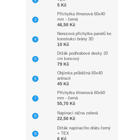
5 Kč
Příchytka třmenová 60x40
mm - černá
46,50 Kč
Nerezová příchytka panelů ke
konstrukci brány 3D
10 Kč
Držák podhrabové desky 20
cm koncový
79 Kč
Objímka průběžná 60x40
antracit
45 Kč
Příchytka třmenová 60x60
mm - černá
55,70 Kč
Napínací ráčna zelená
22,50 Kč
Držák napínacího drátu černý
+ TEX
6 Kč