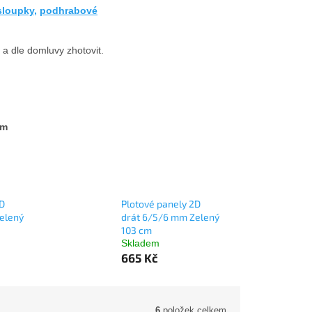
sloupky,
podhrabové
a dle domluvy zhotovit.
cm
2D
Plotové panely 2D
elený
drát 6/5/6 mm Zelený
103 cm
Skladem
665 Kč
6
položek celkem