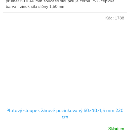
průměr 60 × 40 mm součástí sloupku je černá PVC čepička
barva - zinek síla stěny 1,50 mm
Kód:
1788
Plotový sloupek žárově pozinkovaný 60×40/1,5 mm 220
cm
Skladem