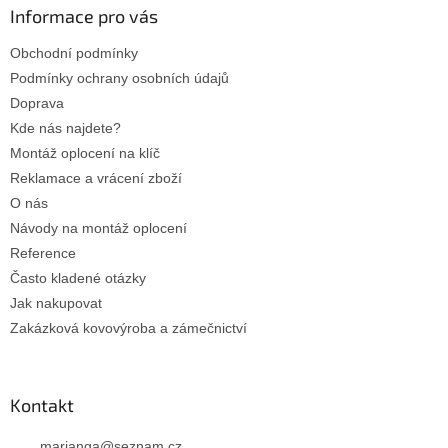
a
Informace pro vás
t
Obchodní podmínky
í
Podmínky ochrany osobních údajů
Doprava
Kde nás najdete?
Montáž oplocení na klíč
Reklamace a vrácení zboží
O nás
Návody na montáž oplocení
Reference
Často kladené otázky
Jak nakupovat
Zakázková kovovýroba a zámečnictví
Kontakt
marianga
@
seznam.cz