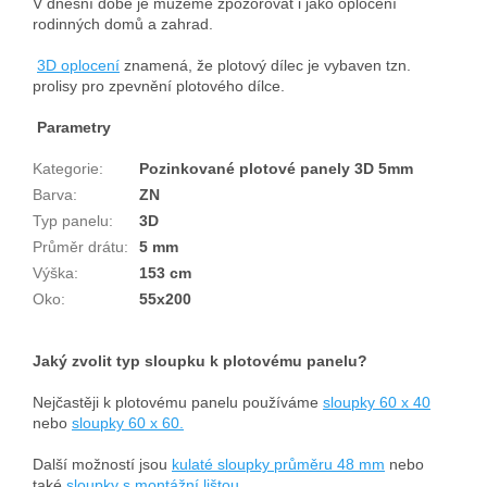
V dnešní době je můžeme zpozorovat i jako oplocení
rodinných domů a zahrad.
3D oplocení
znamená, že plotový dílec je vybaven tzn.
prolisy pro zpevnění plotového dílce.
Parametry
Kategorie
:
Pozinkované plotové panely 3D 5mm
Barva
:
ZN
Typ panelu
:
3D
Průměr drátu
:
5 mm
Výška
:
153 cm
Oko:
55x200
Jaký zvolit typ sloupku k plotovému panelu?
Nejčastěji k plotovému panelu používáme
sloupky 60 x 40
nebo
sloupky 60 x 60.
Další možností jsou
kulaté sloupky průměru 48 mm
nebo
také
sloupky s montážní lištou.