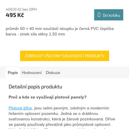
409,10 Kč bez DPH
495 Kč
Do košíku
průměr 60 × 40 mm součástí sloupku je černá PVC čepička
barva - zinek síla stěny 1,50 mm
ZOBRAZIT VŠECHNY SOUVISEJÍCÍ PRODUKTY
Popis
Hodnocení
Diskuze
Detailní popis produktu
Proč a kde se využívají plotové panely?
Plotové dílce
, jsou velmi pevným, odolným a moderním
řešením oplocení pozemku. Jedná se o drátěnou
svařovanou konstrukci, která je žárově pozinkovaná. Dříve
se panely používaly převážně jako průmyslové oplocení.