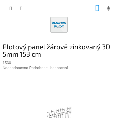
Přejít
NÁKUP
na
obsah
KOŠÍK
Plotový panel žárově zinkovaný 3D
5mm 153 cm
1530
Průměrné
Neohodnoceno
Podrobnosti hodnocení
hodnocení
produktu
je
0,0
z
5
hvězdiček.