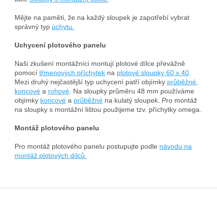
Mějte na paměti, že na každý sloupek je zapotřebí vybrat
správný typ
úchytu.
Uchycení plotového panelu
Naši zkušení montážníci montují plotové dílce převážně
pomocí
třmenových příchytek
na
plotové sloupky 60 x 40
.
Mezi druhý nejčastější typ uchycení patří objímky
průběžné
,
koncové
a
rohové
. Na sloupky průměru 48 mm používáme
objímky
koncové
a
průběžné
na kulatý sloupek. Pro montáž
na sloupky s montážní lištou použijeme tzv. příchytky omega.
Montáž plotového panelu
Pro montáž plotového panelu postupujte podle
návodu na
montáž plotových dílců.
Z
á
p