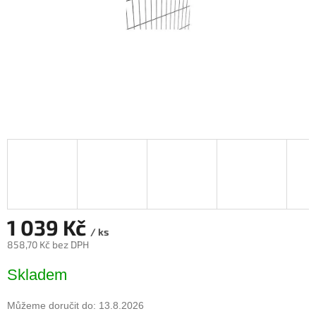
1 039 Kč
/ ks
858,70 Kč bez DPH
Měrná
Skladem
cena:
Můžeme doručit do:
13.8.2026