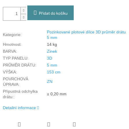
Přidat do košíku
Pozinkované plotové dílce 3D průměr drátu
Kategorie
:
5 mm
Hmotnost
:
14 kg
BARVA
:
Zinek
TYP PANELU
:
3D
PRŮMĚR DRÁTU
:
5 mm
VÝŠKA
:
153 cm
POVRCHOVÁ
ZN
ÚPRAVA
:
Přípustná odchylka
± 0,20 mm
drátu:
:
Detailní informace